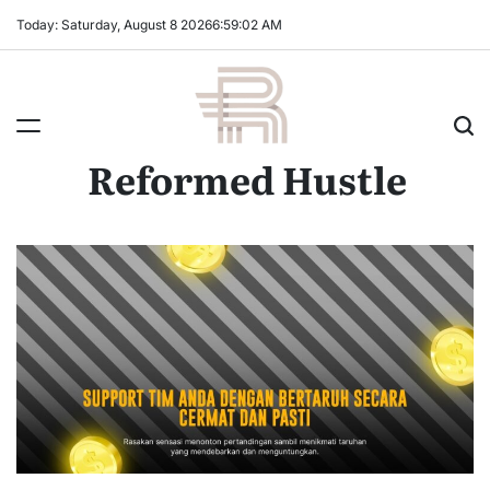
Skip
Today: Saturday, August 8 2026
6
:
59
:
03
AM
to
content
Reformed Hustle