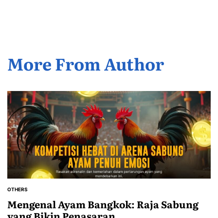
by
More From Author
OTHERS
POSTED
IN
Mengenal Ayam Bangkok: Raja Sabung
yang Bikin Penasaran