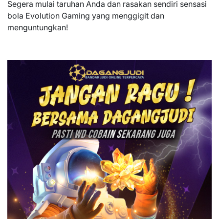
Segera mulai taruhan Anda dan rasakan sendiri sensasi
bola Evolution Gaming yang menggigit dan
menguntungkan!