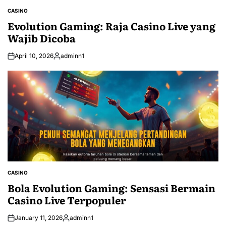
CASINO
POSTED
IN
Evolution Gaming: Raja Casino Live yang
Wajib Dicoba
April 10, 2026
adminn1
Posted
by
CASINO
POSTED
IN
Bola Evolution Gaming: Sensasi Bermain
Casino Live Terpopuler
January 11, 2026
adminn1
Posted