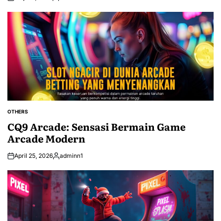
Posted
by
OTHERS
POSTED
IN
CQ9 Arcade: Sensasi Bermain Game
Arcade Modern
April 25, 2026
adminn1
Posted
by