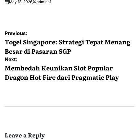
May 18, 2026
adminn1
Posted
by
Post
Previous:
navigation
Togel Singapore: Strategi Tepat Menang
Besar di Pasaran SGP
Next:
Membedah Keunikan Slot Popular
Dragon Hot Fire dari Pragmatic Play
Leave a Reply