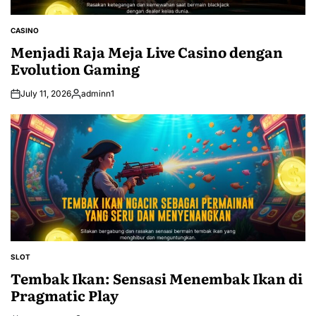
CASINO
POSTED
IN
Menjadi Raja Meja Live Casino dengan
Evolution Gaming
July 11, 2026
adminn1
Posted
by
SLOT
POSTED
IN
Tembak Ikan: Sensasi Menembak Ikan di
Pragmatic Play