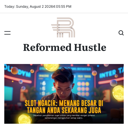
Skip
Today: Sunday, August 2 2026
4
:
05
:
56
PM
to
content
Reformed Hustle