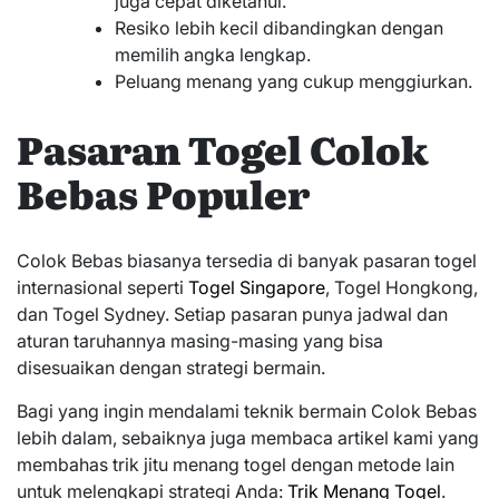
juga cepat diketahui.
Resiko lebih kecil dibandingkan dengan
memilih angka lengkap.
Peluang menang yang cukup menggiurkan.
Pasaran Togel Colok
Bebas Populer
Colok Bebas biasanya tersedia di banyak pasaran togel
internasional seperti
Togel Singapore
, Togel Hongkong,
dan Togel Sydney. Setiap pasaran punya jadwal dan
aturan taruhannya masing-masing yang bisa
disesuaikan dengan strategi bermain.
Bagi yang ingin mendalami teknik bermain Colok Bebas
lebih dalam, sebaiknya juga membaca artikel kami yang
membahas trik jitu menang togel dengan metode lain
untuk melengkapi strategi Anda:
Trik Menang Togel
.