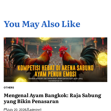
You May Also Like
OTHERS
POSTED
IN
Mengenal Ayam Bangkok: Raja Sabung
yang Bikin Penasaran
July 20, 2026
adminn1