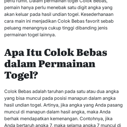
perlu rumit. Dalam permainan togel Colok Bebas,
pemain hanya perlu menebak satu digit angka yang
akan keluar pada hasil undian togel. Kesederhanaan
cara main ini menjadikan Colok Bebas favorit sebab
peluang menangnya cukup tinggi dibanding jenis
permainan togel lainnya.
Apa Itu Colok Bebas
dalam Permainan
Togel?
Colok Bebas adalah taruhan pada satu atau dua angka
yang bisa muncul pada posisi manapun dalam angka
hasil undian togel. Artinya, jika angka yang Anda pasang
muncul di manapun dalam hasil angka, maka Anda
berhak mendapatkan kemenangan. Contohnya, jika
Anda bertaruh angka 7, maka selama angka 7 muncul di