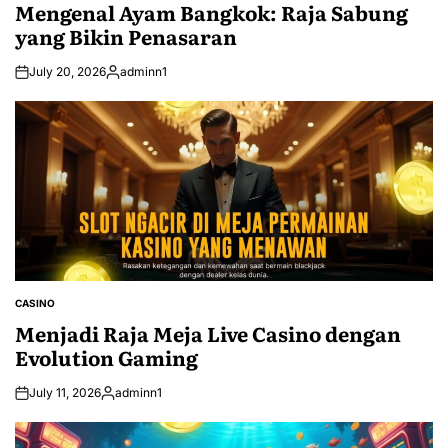
IN
Mengenal Ayam Bangkok: Raja Sabung
yang Bikin Penasaran
July 20, 2026
adminn1
Posted
by
CASINO
POSTED
IN
Menjadi Raja Meja Live Casino dengan
Evolution Gaming
July 11, 2026
adminn1
Posted
by