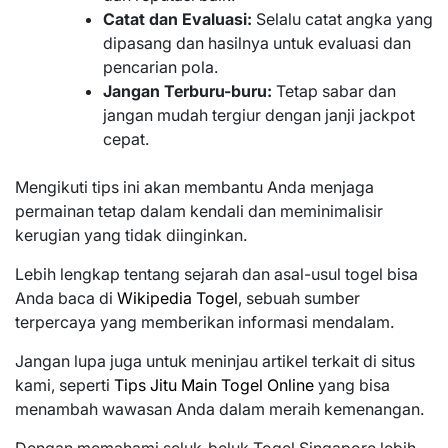
Catat dan Evaluasi:
Selalu catat angka yang
dipasang dan hasilnya untuk evaluasi dan
pencarian pola.
Jangan Terburu-buru:
Tetap sabar dan
jangan mudah tergiur dengan janji jackpot
cepat.
Mengikuti tips ini akan membantu Anda menjaga
permainan tetap dalam kendali dan meminimalisir
kerugian yang tidak diinginkan.
Lebih lengkap tentang sejarah dan asal-usul togel bisa
Anda baca di
Wikipedia Togel
, sebuah sumber
terpercaya yang memberikan informasi mendalam.
Jangan lupa juga untuk meninjau artikel terkait di situs
kami, seperti
Tips Jitu Main Togel Online
yang bisa
menambah wawasan Anda dalam meraih kemenangan.
Dengan memahami seluk-beluk Togel Singapore lebih