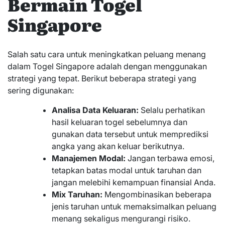
Bermain Togel
Singapore
Salah satu cara untuk meningkatkan peluang menang
dalam Togel Singapore adalah dengan menggunakan
strategi yang tepat. Berikut beberapa strategi yang
sering digunakan:
Analisa Data Keluaran:
Selalu perhatikan
hasil keluaran togel sebelumnya dan
gunakan data tersebut untuk memprediksi
angka yang akan keluar berikutnya.
Manajemen Modal:
Jangan terbawa emosi,
tetapkan batas modal untuk taruhan dan
jangan melebihi kemampuan finansial Anda.
Mix Taruhan:
Mengombinasikan beberapa
jenis taruhan untuk memaksimalkan peluang
menang sekaligus mengurangi risiko.