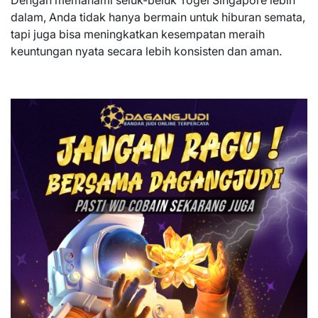
dalam, Anda tidak hanya bermain untuk hiburan semata,
tapi juga bisa meningkatkan kesempatan meraih
keuntungan nyata secara lebih konsisten dan aman.