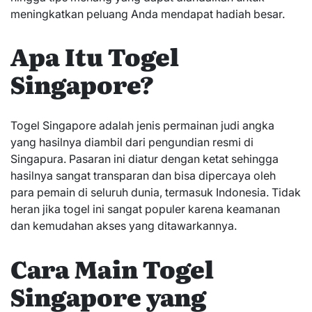
meningkatkan peluang Anda mendapat hadiah besar.
Apa Itu Togel
Singapore?
Togel Singapore adalah jenis permainan judi angka
yang hasilnya diambil dari pengundian resmi di
Singapura. Pasaran ini diatur dengan ketat sehingga
hasilnya sangat transparan dan bisa dipercaya oleh
para pemain di seluruh dunia, termasuk Indonesia. Tidak
heran jika togel ini sangat populer karena keamanan
dan kemudahan akses yang ditawarkannya.
Cara Main Togel
Singapore yang