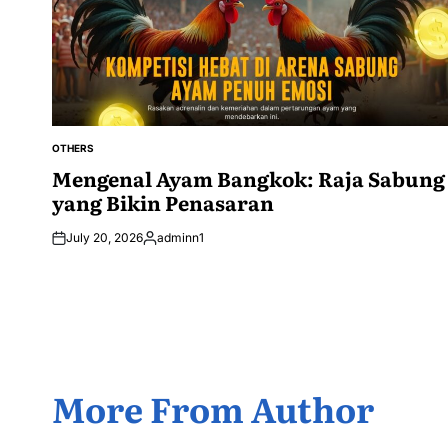
OTHERS
POSTED
IN
Mengenal Ayam Bangkok: Raja Sabung
yang Bikin Penasaran
July 20, 2026
adminn1
Posted
by
More From Author