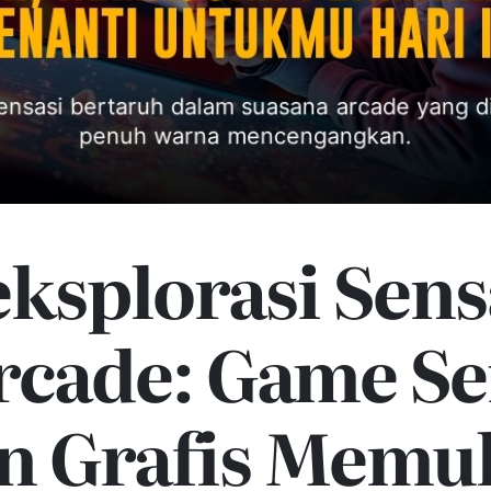
ksplorasi Sens
Arcade: Game S
n Grafis Memu