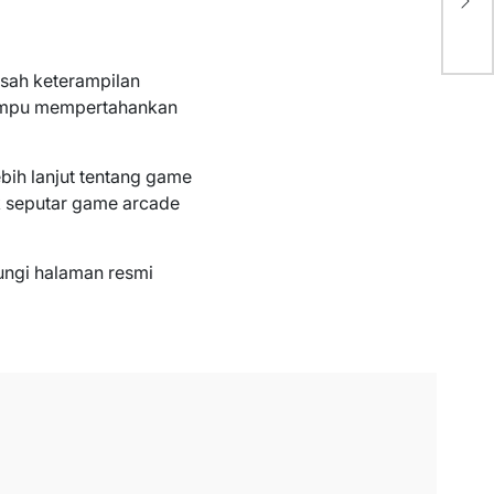
Ma
asah keterampilan
mampu mempertahankan
bih lanjut tentang game
k seputar game arcade
ungi halaman resmi