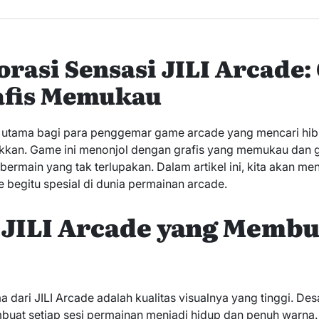
rasi Sensasi JILI Arcade:
afis Memukau
an utama bagi para penggemar game arcade yang mencari hi
kkan. Game ini menonjol dengan grafis yang memukau dan 
rmain yang tak terlupakan. Dalam artikel ini, kita akan men
 begitu spesial di dunia permainan arcade.
 JILI Arcade yang Memb
a dari JILI Arcade adalah kualitas visualnya yang tinggi. Des
buat setiap sesi permainan menjadi hidup dan penuh warna. T