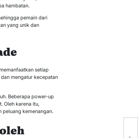
pa hambatan.
sehingga pemain dari
gan yang unik dan
ade
n memanfaatkan setiap
h dan mengatur kecepatan
auh. Beberapa power-up
 Oleh karena itu,
an peluang kemenangan.
 oleh
Ma
Slo