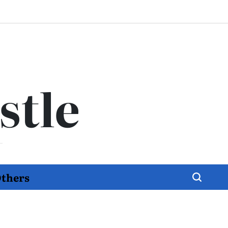
stle
thers