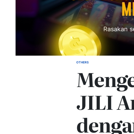
OTHERS
POSTED
Menge
IN
JILI 
denga