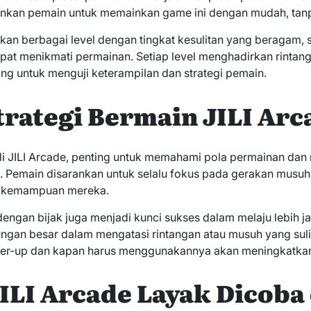
nkan pemain untuk memainkan game ini dengan mudah, tan
kan berbagai level dengan tingkat kesulitan yang beragam, 
apat menikmati permainan. Setiap level menghadirkan rintan
 untuk menguji keterampilan dan strategi pemain.
trategi Bermain JILI Arc
 di JILI Arcade, penting untuk memahami pola permainan da
. Pemain disarankan untuk selalu fokus pada gerakan musu
n kemampuan mereka.
gan bijak juga menjadi kunci sukses dalam melaju lebih j
gan besar dalam mengatasi rintangan atau musuh yang sulit.
ower-up dan kapan harus menggunakannya akan meningkatk
ILI Arcade Layak Dicoba