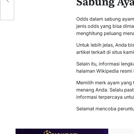
Sabung Ay
Odds dalam sabung ayam S
jenis odds yang bisa dim
menghitung peluang mena
Untuk lebih jelas, Anda 
artikel terkait di situs kam
Selain itu, informasi len
halaman Wikipedia resmi 
Memilih merk ayam yang 
menang Anda. Selalu pas
informasi terpercaya untu
Selamat mencoba peruntun