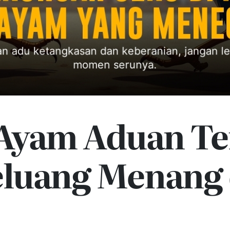
Ayam Aduan Te
eluang Menang 