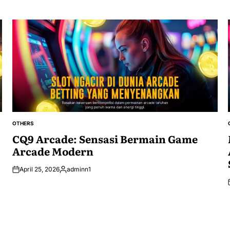
OTHERS
POSTED
IN
CQ9 Arcade: Sensasi Bermain Game
Arcade Modern
April 25, 2026
adminn1
Posted
by