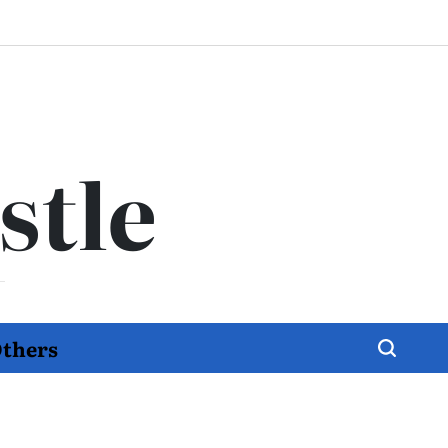
stle
thers