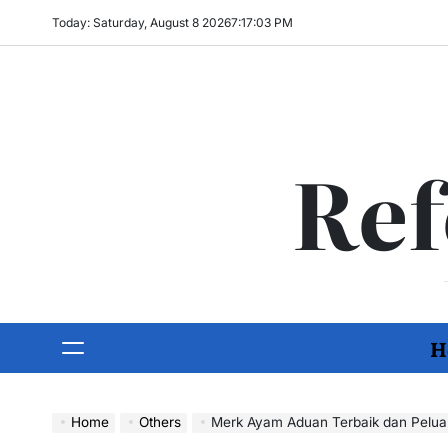
Skip
Today: Saturday, August 8 2026
7
:
17
:
05
PM
to
content
Ref
H
Home
Others
Merk Ayam Aduan Terbaik dan Pelu