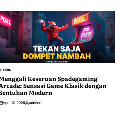
OTHERS
POSTED
IN
Menggali Keseruan Spadegaming
Arcade: Sensasi Game Klasik dengan
Sentuhan Modern
April 12, 2026
adminn1
Posted
by