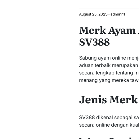
August 25, 2025
adminn1
Merk Ayam 
SV388
Sabung ayam online menja
aduan terbaik merupakan 
secara lengkap tentang m
menang yang mereka taw
Jenis Merk
SV388 dikenal sebagai sa
secara online dengan kual