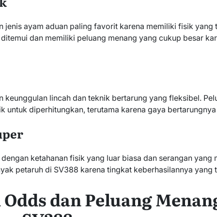
ok
enis ayam aduan paling favorit karena memiliki fisik yang 
g ditemui dan memiliki peluang menang yang cukup besar ka
 keunggulan lincah dan teknik bertarung yang fleksibel. 
ik untuk diperhitungkan, terutama karena gaya bertarungnya
uper
dengan ketahanan fisik yang luar biasa dan serangan yang 
nyak petaruh di SV388 karena tingkat keberhasilannya yang t
Odds dan Peluang Menan