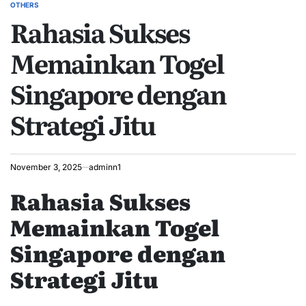
OTHERS
POSTED
Rahasia Sukses
IN
Memainkan Togel
Singapore dengan
Strategi Jitu
November 3, 2025
adminn1
Rahasia Sukses
Memainkan Togel
Singapore dengan
Strategi Jitu