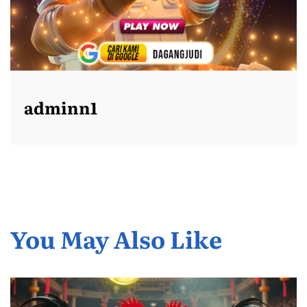
adminn1
You May Also Like