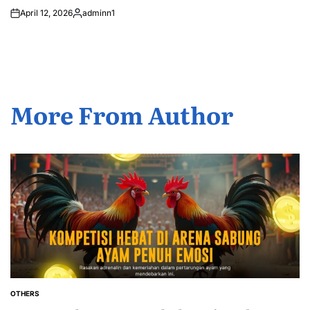
April 12, 2026
adminn1
Posted
by
More From Author
OTHERS
POSTED
IN