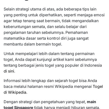
Selain strategi utama di atas, ada beberapa tips lain
yang penting untuk diperhatikan, seperti menjaga emosi
agar tetap tenang saat bermain, tidak mengandalkan
keberuntungan semata, dan selalu belajar dari
pengalaman taruhan sebelumnya. Pemahaman
matematika dasar serta kontrol diri juga sangat
membantu dalam bermain togel.
Untuk mempelajari lebih dalam tentang permainan
togel, Anda dapat kunjungi artikel kami sebelumnya
tentang berbagai jenis togel yang populer di Indonesia
di sini
.
Informasi lebih lengkap dan sejarah togel bisa Anda
baca melalui halaman resmi Wikipedia mengenai
Togel
di Wikipedia
.
Dengan strategi dan pengetahuan yang tepat,
main
togel Singapore
tidak hanya menjadi hiburan semata,