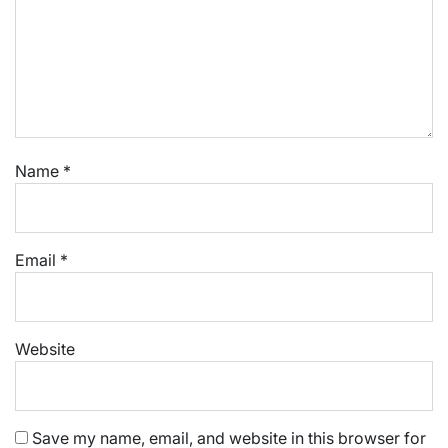
Name
*
Email
*
Website
Save my name, email, and website in this browser for