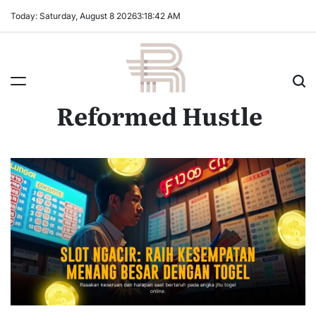
Skip
Today: Saturday, August 8 2026
3
:
18
:
43
AM
to
content
Reformed Hustle