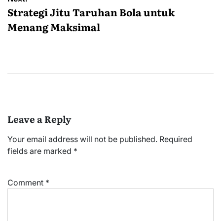
Strategi Jitu Taruhan Bola untuk
Menang Maksimal
Leave a Reply
Your email address will not be published.
Required
fields are marked
*
Comment
*