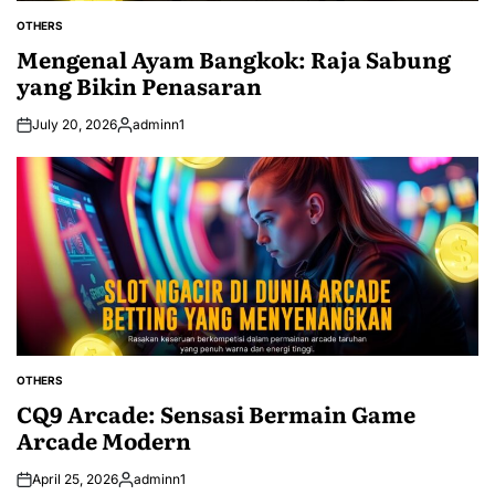
OTHERS
POSTED
IN
Mengenal Ayam Bangkok: Raja Sabung
yang Bikin Penasaran
July 20, 2026
adminn1
Posted
by
OTHERS
POSTED
IN
CQ9 Arcade: Sensasi Bermain Game
Arcade Modern
April 25, 2026
adminn1
Posted