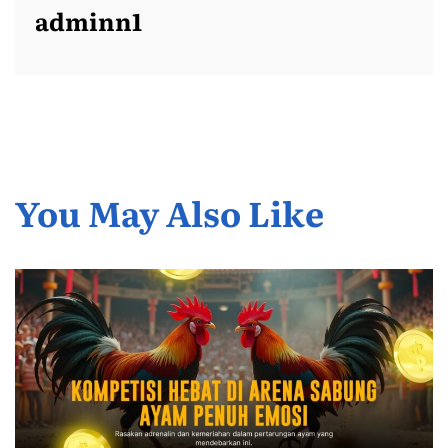
adminn1
You May Also Like