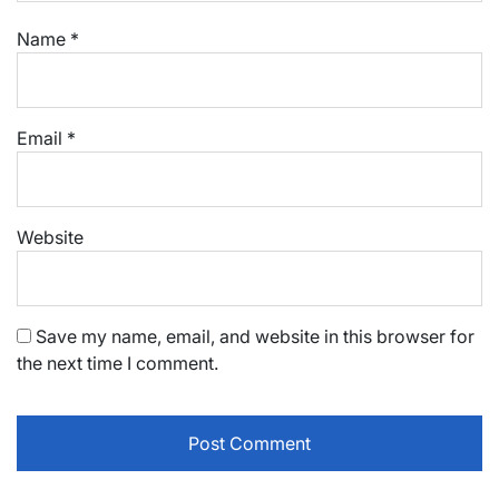
Name
*
Email
*
Website
Save my name, email, and website in this browser for
the next time I comment.