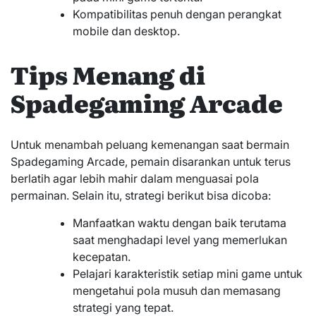
Kompatibilitas penuh dengan perangkat
mobile dan desktop.
Tips Menang di
Spadegaming Arcade
Untuk menambah peluang kemenangan saat bermain
Spadegaming Arcade, pemain disarankan untuk terus
berlatih agar lebih mahir dalam menguasai pola
permainan. Selain itu, strategi berikut bisa dicoba:
Manfaatkan waktu dengan baik terutama
saat menghadapi level yang memerlukan
kecepatan.
Pelajari karakteristik setiap mini game untuk
mengetahui pola musuh dan memasang
strategi yang tepat.