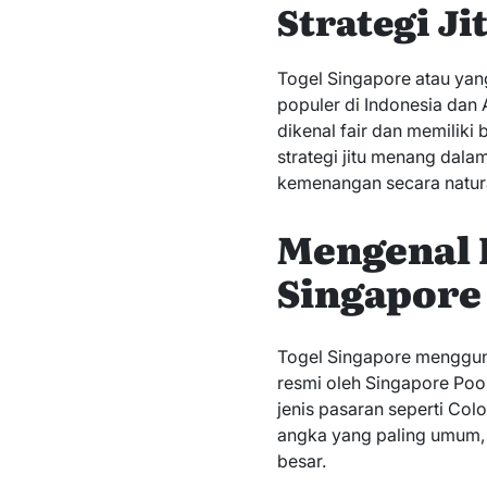
Strategi J
Togel Singapore atau yang
populer di Indonesia dan 
dikenal fair dan memiliki
strategi jitu menang da
kemenangan secara natural
Mengenal 
Singapore
Togel Singapore menggun
resmi oleh Singapore Poo
jenis pasaran seperti Col
angka yang paling umum,
besar.