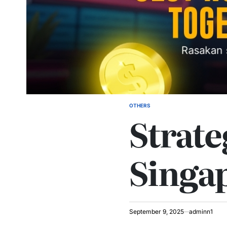
OTHERS
POSTED
Strate
IN
Singa
September 9, 2025
adminn1