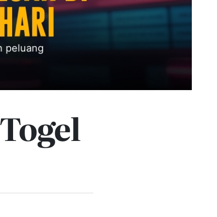
 Togel