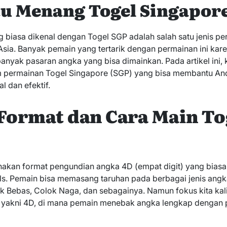
itu Menang Togel Singapor
 biasa dikenal dengan Togel SGP adalah salah satu jenis pe
Asia. Banyak pemain yang tertarik dengan permainan ini kare
 banyak pasaran angka yang bisa dimainkan. Pada artikel ini
lam permainan Togel Singapore (SGP) yang bisa membantu A
 dan efektif.
Format dan Cara Main To
akan format pengundian angka 4D (empat digit) yang biasa
ls. Pemain bisa memasang taruhan pada berbagai jenis angka
ok Bebas, Colok Naga, dan sebagainya. Namun fokus kita kali
 yakni 4D, di mana pemain menebak angka lengkap dengan 