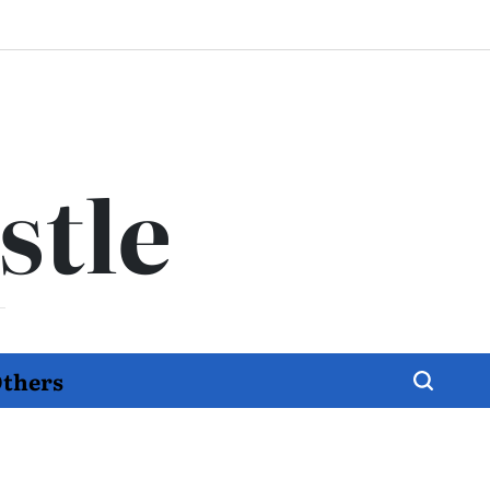
stle
thers