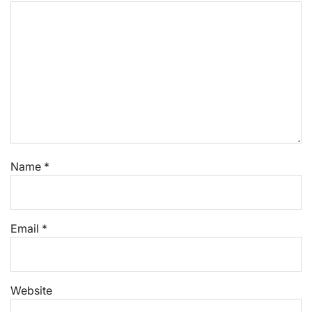
Name
*
Email
*
Website