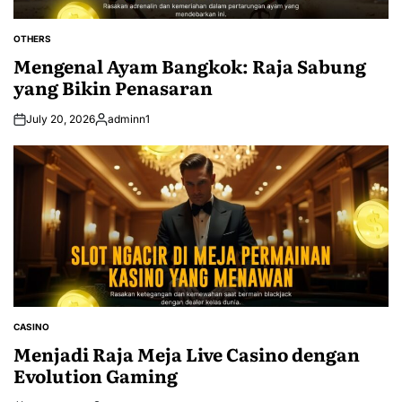
OTHERS
POSTED
IN
Mengenal Ayam Bangkok: Raja Sabung
yang Bikin Penasaran
July 20, 2026
adminn1
Posted
by
CASINO
POSTED
IN
Menjadi Raja Meja Live Casino dengan
Evolution Gaming