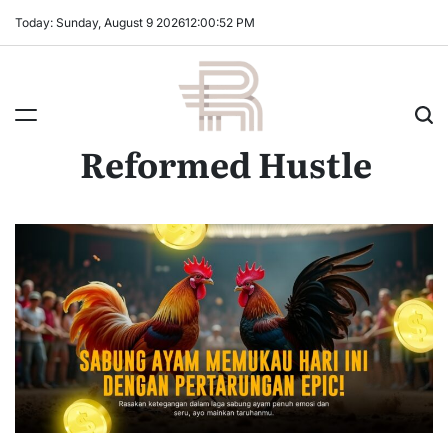
Skip
Today: Sunday, August 9 2026
12
:
00
:
53
PM
to
content
Reformed Hustle