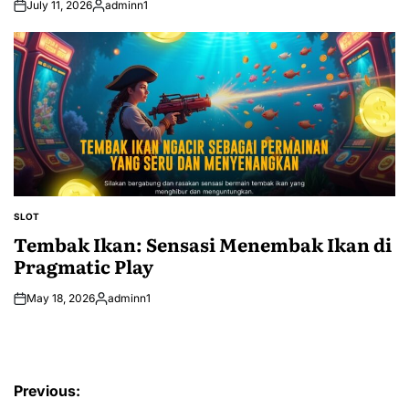
July 11, 2026
adminn1
Posted
by
SLOT
POSTED
IN
Tembak Ikan: Sensasi Menembak Ikan di
Pragmatic Play
May 18, 2026
adminn1
Posted
by
Post
Previous: