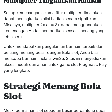
Multiplier Tingkatkan Hadiah
Setiap kemenangan selama fitur multiplier dimainkan
dapat meningkatkan nilai hadiah secara signifikan.
Misalnya, multiplier 2x atau 3x dapat menggandakan
kemenangan Anda, memberikan sensasi menang yang
lebih seru.
Untuk mendapatkan pengalaman bermain terbaik dan
peluang menang besar dengan Bola slot, Anda bisa
mencoba bermain melalui
win25
. Situs ini menyediakan
akses mudah dan aman untuk game slot Pragmatic Play
yang lengkap.
Strategi Menang Bola
Slot
Meski permainan slot sebagian besar bergantung pada