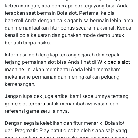
keberuntungan, ada beberapa strategi yang bisa Anda
terapkan saat bermain Bola slot. Pertama, kelola
bankroll Anda dengan baik agar bisa bermain lebih lama
dan memanfaatkan fitur bonus secara maksimal. Kedua,
kenali pola keluaran dan gunakan mode demo untuk
berlatih tanpa risiko.
Informasi lebih lengkap tentang sejarah dan sepak
terjang permainan slot bisa Anda lihat di
Wikipedia slot
machine
. Ini akan membantu Anda lebih memahami
mekanisme permainan dan meningkatkan peluang
kemenangan.
Jangan lupa cek juga artikel kami sebelumnya tentang
game slot terbaru
untuk menambah wawasan dan
referensi game seru lainnya.
Dengan segala kelebihan dan fitur menarik, Bola slot
dari Pragmatic Play patut dicoba oleh siapa saja yang
menginginkan hiburan seru sekaligus peluang menang