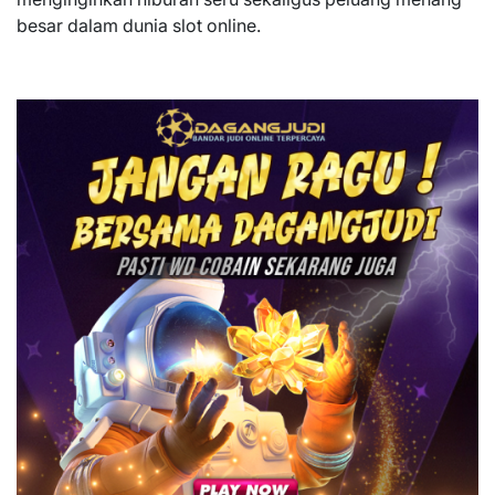
besar dalam dunia slot online.