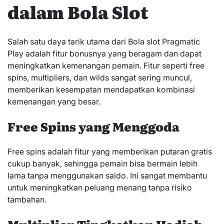
dalam Bola Slot
Salah satu daya tarik utama dari Bola slot Pragmatic
Play adalah fitur bonusnya yang beragam dan dapat
meningkatkan kemenangan pemain. Fitur seperti free
spins, multipliers, dan wilds sangat sering muncul,
memberikan kesempatan mendapatkan kombinasi
kemenangan yang besar.
Free Spins yang Menggoda
Free spins adalah fitur yang memberikan putaran gratis
cukup banyak, sehingga pemain bisa bermain lebih
lama tanpa menggunakan saldo. Ini sangat membantu
untuk meningkatkan peluang menang tanpa risiko
tambahan.