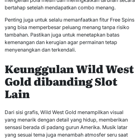
bertahap setelah mendapatkan combo menang.
Penting juga untuk selalu memanfaatkan fitur Free Spins
yang bisa memperbesar peluang menang tanpa risiko
tambahan. Pastikan juga untuk menetapkan batas
kemenangan dan kerugian agar permainan tetap
menyenangkan dan terkendali.
Keunggulan Wild West
Gold dibanding Slot
Lain
Dari sisi grafis, Wild West Gold menampilkan visual
yang menarik dengan detail yang hidup, memberikan
sensasi berada di padang gurun Amerika. Musik latar
yang sesuai tema juga menambah atmosfer seru saat