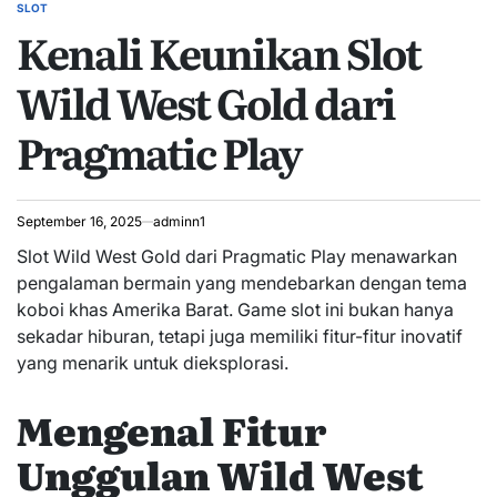
SLOT
POSTED
Kenali Keunikan Slot
IN
Wild West Gold dari
Pragmatic Play
September 16, 2025
adminn1
Slot Wild West Gold dari Pragmatic Play menawarkan
pengalaman bermain yang mendebarkan dengan tema
koboi khas Amerika Barat. Game slot ini bukan hanya
sekadar hiburan, tetapi juga memiliki fitur-fitur inovatif
yang menarik untuk dieksplorasi.
Mengenal Fitur
Unggulan Wild West