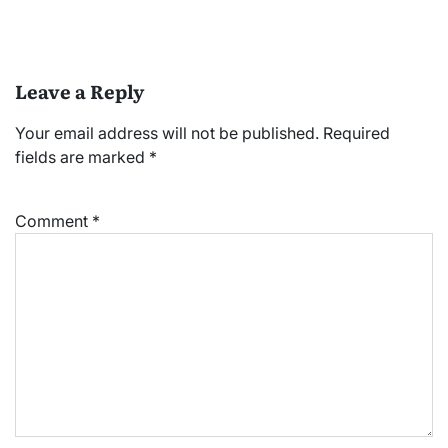
Leave a Reply
Your email address will not be published.
Required
fields are marked
*
Comment
*