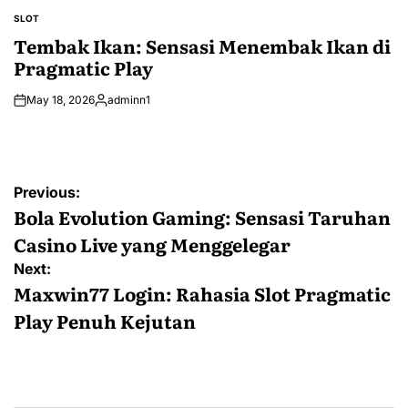
SLOT
POSTED
IN
Tembak Ikan: Sensasi Menembak Ikan di
Pragmatic Play
May 18, 2026
adminn1
Posted
by
Post
Previous:
navigation
Bola Evolution Gaming: Sensasi Taruhan
Casino Live yang Menggelegar
Next:
Maxwin77 Login: Rahasia Slot Pragmatic
Play Penuh Kejutan