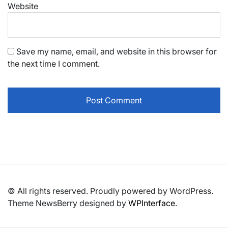
Website
Save my name, email, and website in this browser for
the next time I comment.
© All rights reserved. Proudly powered by WordPress.
Theme NewsBerry designed by
WPInterface
.