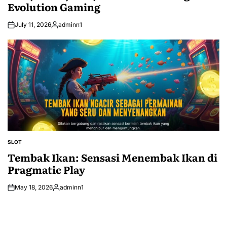
Evolution Gaming
July 11, 2026
adminn1
Posted
by
SLOT
POSTED
IN
Tembak Ikan: Sensasi Menembak Ikan di
Pragmatic Play
May 18, 2026
adminn1
Posted
by