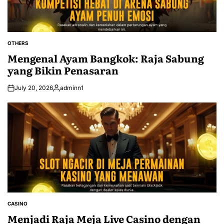
OTHERS
POSTED
IN
Mengenal Ayam Bangkok: Raja Sabung
yang Bikin Penasaran
July 20, 2026
adminn1
Posted
by
CASINO
POSTED
IN
Menjadi Raja Meja Live Casino dengan