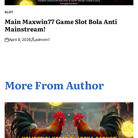
SLOT
POSTED
IN
Main Maxwin77 Game Slot Bola Anti
Mainstream!
April 8, 2026
adminn1
Posted
by
More From Author