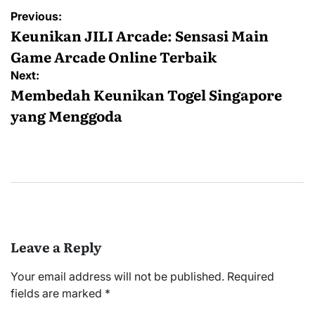
Post
Previous:
navigation
Keunikan JILI Arcade: Sensasi Main
Game Arcade Online Terbaik
Next:
Membedah Keunikan Togel Singapore
yang Menggoda
Leave a Reply
Your email address will not be published.
Required
fields are marked
*