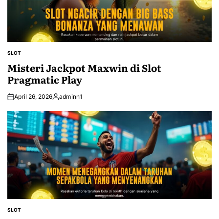
SLOT
POSTED
IN
Misteri Jackpot Maxwin di Slot
Pragmatic Play
April 26, 2026
adminn1
Posted
by
SLOT
POSTED