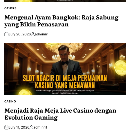
OTHERS
POSTED
IN
Mengenal Ayam Bangkok: Raja Sabung
yang Bikin Penasaran
July 20, 2026
adminn1
Posted
by
CASINO
POSTED
IN
Menjadi Raja Meja Live Casino dengan
Evolution Gaming
July 11, 2026
adminn1
Posted