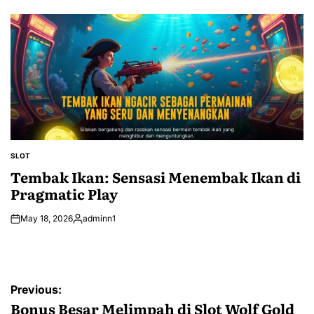
by
SLOT
POSTED
IN
Tembak Ikan: Sensasi Menembak Ikan di
Pragmatic Play
May 18, 2026
adminn1
Posted
by
Post
Previous:
navigation
Bonus Besar Melimpah di Slot Wolf Gold