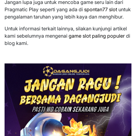
Jangan lupa juga untuk mencoba game seru lain dari
Pragmatic Play seperti yang ada di
spontan77 slot
untuk
pengalaman taruhan yang lebih kaya dan menghibur.
Untuk informasi terkait lainnya, silakan kunjungi artikel
kami sebelumnya mengenai
game slot paling populer
di
blog kami.