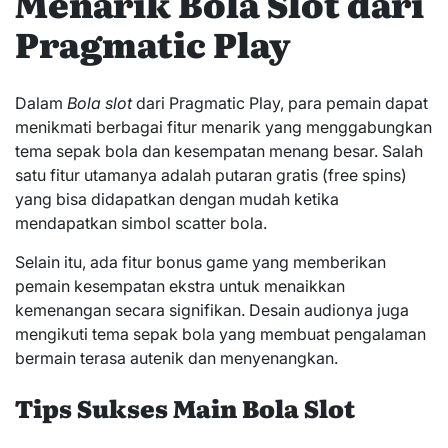
Menarik Bola Slot dari
Pragmatic Play
Dalam
Bola slot
dari Pragmatic Play, para pemain dapat
menikmati berbagai fitur menarik yang menggabungkan
tema sepak bola dan kesempatan menang besar. Salah
satu fitur utamanya adalah putaran gratis (free spins)
yang bisa didapatkan dengan mudah ketika
mendapatkan simbol scatter bola.
Selain itu, ada fitur bonus game yang memberikan
pemain kesempatan ekstra untuk menaikkan
kemenangan secara signifikan. Desain audionya juga
mengikuti tema sepak bola yang membuat pengalaman
bermain terasa autenik dan menyenangkan.
Tips Sukses Main Bola Slot