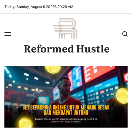
Skip
Today: Sunday, August 9 2026
8
:
20
:
27
AM
to
content
Reformed Hustle