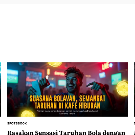
SPOTSBOOK
POSTED
IN
Rasakan Sensasi Taruhan Bola dengan