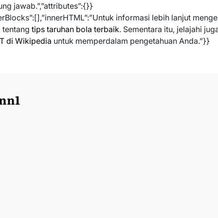
g jawab.”,”attributes”:{}}
erBlocks”:[],”innerHTML”:”Untuk informasi lebih lanjut menge
i tentang
tips taruhan bola terbaik
. Sementara itu, jelajahi ju
 di Wikipedia
untuk memperdalam pengetahuan Anda.”}}
nn1