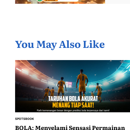
You May Also Like
SPOTSBOOK
POSTED
IN
BOLA: Menyelami Sensasi Permainan