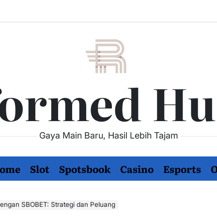
ormed Hu
Gaya Main Baru, Hasil Lebih Tajam
ome
Slot
Spotsbook
Casino
Esports
O
engan SBOBET: Strategi dan Peluang