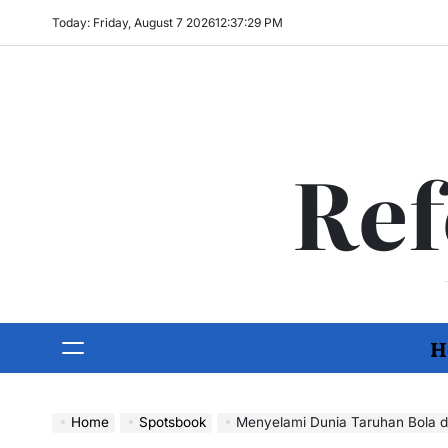
Skip
Today: Friday, August 7 2026
12
:
37
:
30
PM
to
content
Ref
H
Home
Spotsbook
Menyelami Dunia Taruhan Bola d