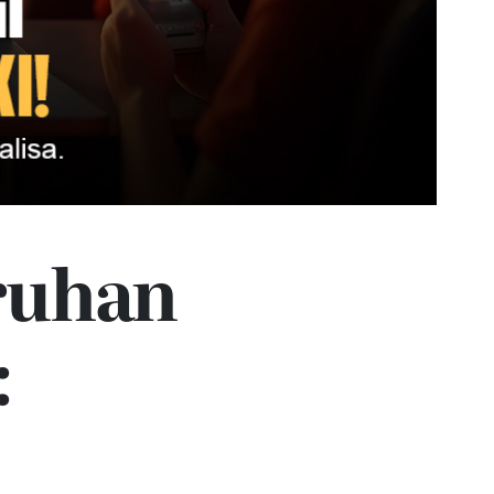
ruhan
: