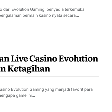
o dari Evolution Gaming, penyedia terkemuka
pengalaman bermain kasino nyata secara…
 Live Casino Evolution
in Ketagihan
Casino Evolution Gaming yang menjadi favorit para
n mengapa game ini…