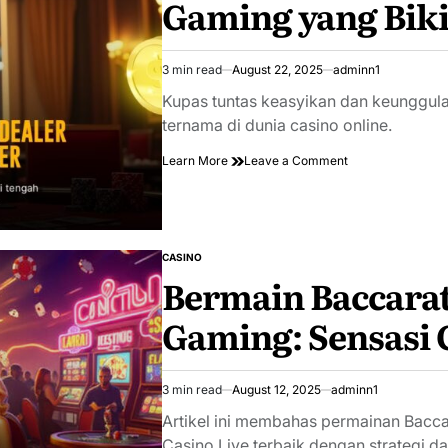
Gaming yang Bik
3 min read
August 22, 2025
adminn1
Estimated
read
Kupas tuntas keasyikan dan keunggula
time
ternama di dunia casino online.
on
Learn More
Leave a Comment
Rahasia
Game
Live
Casino
Evolution
CASINO
POSTED
Gaming
Bermain Baccarat
IN
yang
Bikin
Gaming: Sensasi 
Nagih
3 min read
August 12, 2025
adminn1
Estimated
read
Artikel ini membahas permainan Bacca
time
Casino Live terbaik dengan strategi da