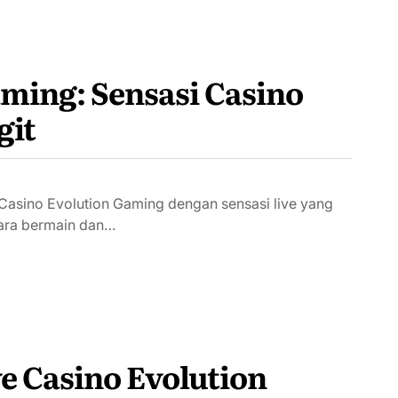
aming: Sensasi Casino
git
Casino Evolution Gaming dengan sensasi live yang
 cara bermain dan…
e Casino Evolution