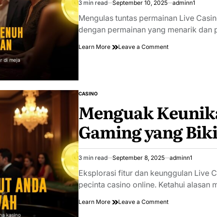
3 min read
September 10, 2025
adminn1
Estimated
read
Mengulas tuntas permainan Live Casin
time
dengan permainan yang menarik dan 
on
Learn More
Leave a Comment
Sensasi
Tak
Terlupakan
Bermain
Live
CASINO
POSTED
Casino
Menguak Keunikan
IN
Evolution
Gaming
Gaming yang Bik
3 min read
September 8, 2025
adminn1
Estimated
read
Eksplorasi fitur dan keunggulan Live 
time
pecinta casino online. Ketahui alasa
on
Learn More
Leave a Comment
Menguak