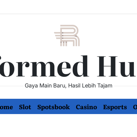
ormed Hu
Gaya Main Baru, Hasil Lebih Tajam
ome
Slot
Spotsbook
Casino
Esports
O