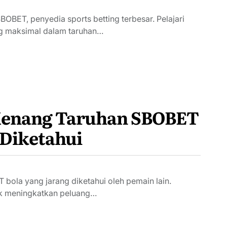
BOBET, penyedia sports betting terbesar. Pelajari
ng maksimal dalam taruhan…
Menang Taruhan SBOBET
 Diketahui
bola yang jarang diketahui oleh pemain lain.
ntuk meningkatkan peluang…