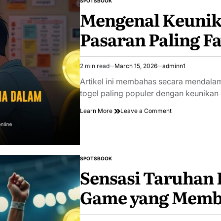
SPOTSBOOK
POSTED
SBOBET
Mengenal Keunik
IN
Pasaran Paling Fa
2 min read
March 15, 2026
adminn1
Estimated
read
Artikel ini membahas secara mendalam
time
togel paling populer dengan keunikan
on
Learn More
Leave a Comment
Mengenal
Keunikan
Togel
Singapore:
Pasaran
SPOTSBOOK
POSTED
Paling
Sensasi Taruhan
IN
Favorit
di
Game yang Memb
Asia