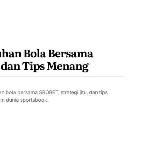
han Bola Bersama
 dan Tips Menang
 bola bersama SBOBET, strategi jitu, dan tips
m dunia sportsbook.