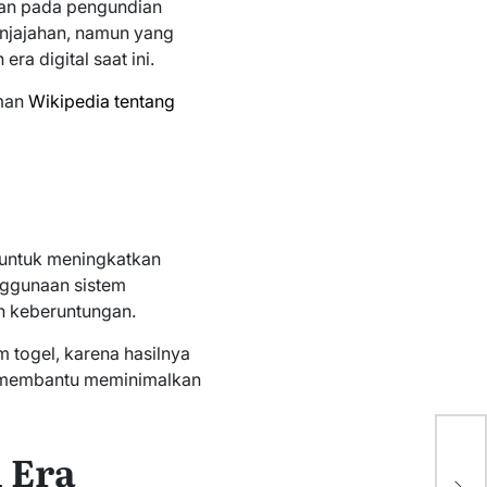
rkan pada pengundian
penjajahan, namun yang
a digital saat ini.
aman
Wikipedia tentang
 untuk meningkatkan
enggunaan sistem
an keberuntungan.
 togel, karena hasilnya
t membantu meminimalkan
Rah
 Era
Me