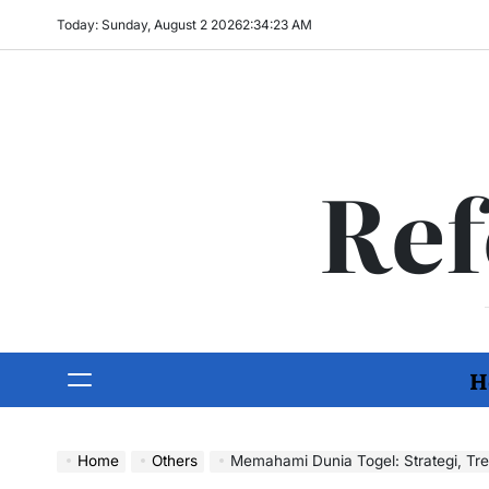
Skip
Today: Sunday, August 2 2026
2
:
34
:
25
AM
to
content
Ref
H
Home
Others
Memahami Dunia Togel: Strategi, Tren, da