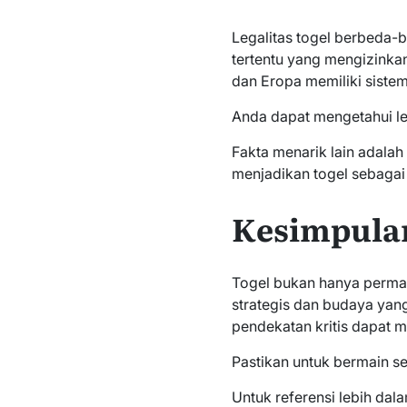
Legalitas togel berbeda-b
tertentu yang mengizinka
dan Eropa memiliki sistem
Anda dapat mengetahui le
Fakta menarik lain adala
menjadikan togel sebagai 
Kesimpulan
Togel bukan hanya permai
strategis dan budaya yan
pendekatan kritis dapat
Pastikan untuk bermain se
Untuk referensi lebih dal