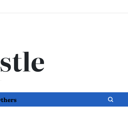
stle
thers