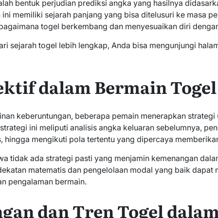
dalah bentuk perjudian prediksi angka yang hasilnya didasa
 ini memiliki sejarah panjang yang bisa ditelusuri ke masa 
agaimana togel berkembang dan menyesuaikan diri dengan er
ari sejarah togel lebih lengkap, Anda bisa mengunjungi hal
fektif dalam Bermain Togel
ainan keberuntungan, beberapa pemain menerapkan strategi
strategi ini meliputi analisis angka keluaran sebelumnya, p
s, hingga mengikuti pola tertentu yang dipercaya memberik
wa tidak ada strategi pasti yang menjamin kemenangan dalam
dekatan matematis dan pengelolaan modal yang baik dapa
an pengalaman bermain.
an dan Tren Togel dalam