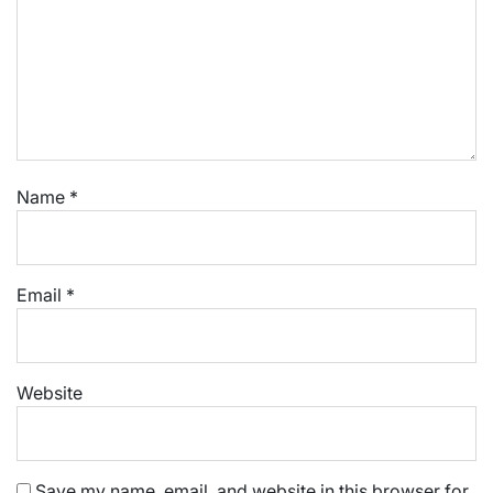
Name
*
Email
*
Website
Save my name, email, and website in this browser for