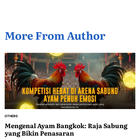
More From Author
OTHERS
POSTED
IN
Mengenal Ayam Bangkok: Raja Sabung
yang Bikin Penasaran