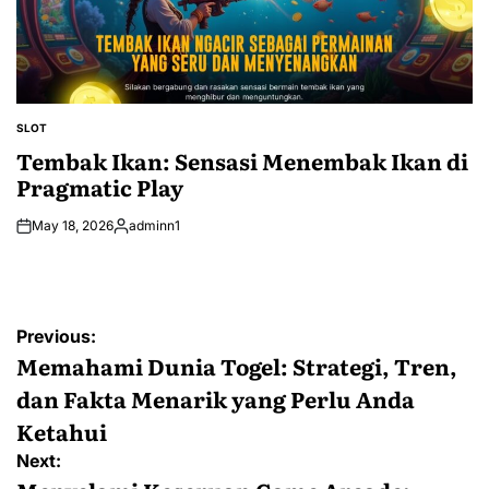
SLOT
POSTED
IN
Tembak Ikan: Sensasi Menembak Ikan di
Pragmatic Play
May 18, 2026
adminn1
Posted
by
Post
Previous:
navigation
Memahami Dunia Togel: Strategi, Tren,
dan Fakta Menarik yang Perlu Anda
Ketahui
Next: