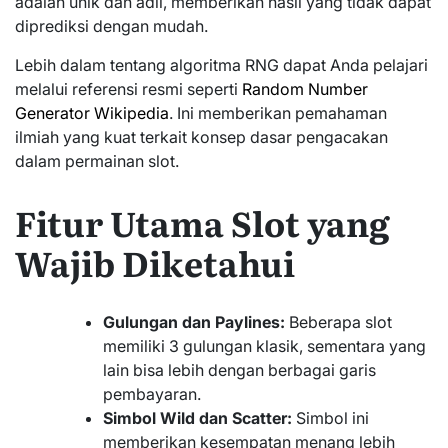
adalah unik dan adil, memberikan hasil yang tidak dapat
diprediksi dengan mudah.
Lebih dalam tentang algoritma RNG dapat Anda pelajari
melalui referensi resmi seperti
Random Number
Generator Wikipedia
. Ini memberikan pemahaman
ilmiah yang kuat terkait konsep dasar pengacakan
dalam permainan slot.
Fitur Utama Slot yang
Wajib Diketahui
Gulungan dan Paylines:
Beberapa slot
memiliki 3 gulungan klasik, sementara yang
lain bisa lebih dengan berbagai garis
pembayaran.
Simbol Wild dan Scatter:
Simbol ini
memberikan kesempatan menang lebih