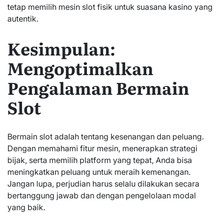
tetap memilih mesin slot fisik untuk suasana kasino yang
autentik.
Kesimpulan:
Mengoptimalkan
Pengalaman Bermain
Slot
Bermain slot adalah tentang kesenangan dan peluang.
Dengan memahami fitur mesin, menerapkan strategi
bijak, serta memilih platform yang tepat, Anda bisa
meningkatkan peluang untuk meraih kemenangan.
Jangan lupa, perjudian harus selalu dilakukan secara
bertanggung jawab dan dengan pengelolaan modal
yang baik.