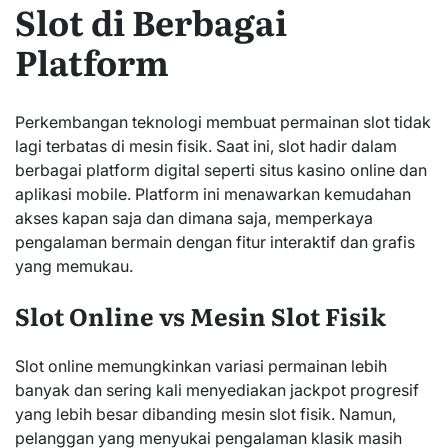
Slot di Berbagai
Platform
Perkembangan teknologi membuat permainan slot tidak
lagi terbatas di mesin fisik. Saat ini, slot hadir dalam
berbagai platform digital seperti situs kasino online dan
aplikasi mobile. Platform ini menawarkan kemudahan
akses kapan saja dan dimana saja, memperkaya
pengalaman bermain dengan fitur interaktif dan grafis
yang memukau.
Slot Online vs Mesin Slot Fisik
Slot online memungkinkan variasi permainan lebih
banyak dan sering kali menyediakan jackpot progresif
yang lebih besar dibanding mesin slot fisik. Namun,
pelanggan yang menyukai pengalaman klasik masih