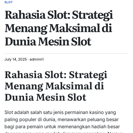
SLOT
POSTED
Rahasia Slot: Strategi
IN
Menang Maksimal di
Dunia Mesin Slot
July 14, 2025
adminn1
Rahasia Slot: Strategi
Menang Maksimal di
Dunia Mesin Slot
Slot adalah salah satu jenis permainan kasino yang
paling populer di dunia, menawarkan peluang besar
bagi para pemain untuk memenangkan hadiah besar