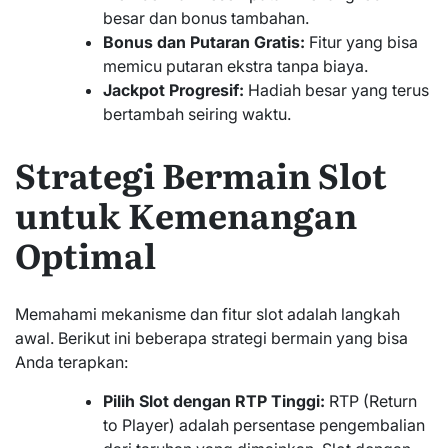
besar dan bonus tambahan.
Bonus dan Putaran Gratis:
Fitur yang bisa
memicu putaran ekstra tanpa biaya.
Jackpot Progresif:
Hadiah besar yang terus
bertambah seiring waktu.
Strategi Bermain Slot
untuk Kemenangan
Optimal
Memahami mekanisme dan fitur slot adalah langkah
awal. Berikut ini beberapa strategi bermain yang bisa
Anda terapkan:
Pilih Slot dengan RTP Tinggi:
RTP (Return
to Player) adalah persentase pengembalian