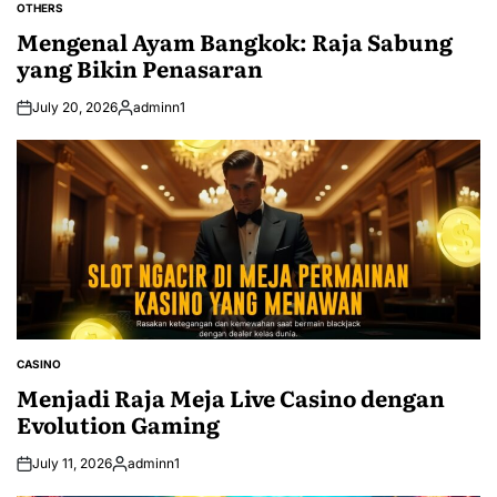
OTHERS
POSTED
IN
Mengenal Ayam Bangkok: Raja Sabung
yang Bikin Penasaran
July 20, 2026
adminn1
Posted
by
CASINO
POSTED
IN
Menjadi Raja Meja Live Casino dengan
Evolution Gaming
July 11, 2026
adminn1
Posted
by