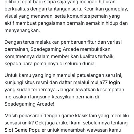
pilihan tepat bagi siapa saja yang mencari hiburan
berkualitas dengan tantangan seru. Keunikan gameplay,
visual yang menawan, serta komunitas pemain yang
aktif membuat pengalaman bermain semakin hidup dan
menyenangkan.
Dengan terus melakukan pembaruan fitur dan variasi
permainan, Spadegaming Arcade membuktikan
komitmennya dalam memberikan kualitas terbaik
kepada para pemainnya di seluruh dunia.
Untuk kamu yang ingin memulai petualangan seru ini,
kunjungi situs resmi dan daftar melalui
mulia77 login
yang sudah terpercaya. Jangan lewatkan kesempatan
merasakan langsung keasyikan bermain di
Spadegaming Arcade!
Masih penasaran dengan game klasik lain yang memiliki
sensasi unik? Cek juga artikel kami sebelumnya tentang
Slot Game Populer
untuk menambah wawasan kamu