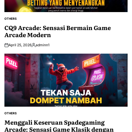
OTHERS
POSTED
IN
CQ9 Arcade: Sensasi Bermain Game
Arcade Modern
April 25, 2026
adminn1
Posted
by
OTHERS
POSTED
IN
Menggali Keseruan Spadegaming
Arcade: Sensasi Game Klasik dengan