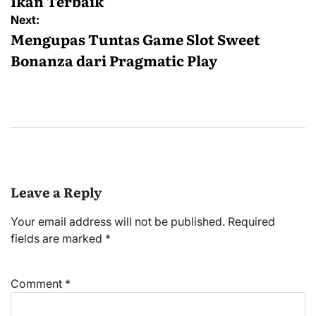
Ikan Terbaik
Next:
Mengupas Tuntas Game Slot Sweet
Bonanza dari Pragmatic Play
Leave a Reply
Your email address will not be published.
Required
fields are marked
*
Comment
*