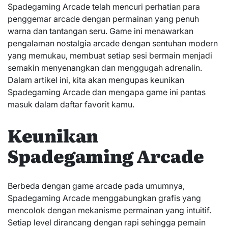
Spadegaming Arcade telah mencuri perhatian para
penggemar arcade dengan permainan yang penuh
warna dan tantangan seru. Game ini menawarkan
pengalaman nostalgia arcade dengan sentuhan modern
yang memukau, membuat setiap sesi bermain menjadi
semakin menyenangkan dan menggugah adrenalin.
Dalam artikel ini, kita akan mengupas keunikan
Spadegaming Arcade dan mengapa game ini pantas
masuk dalam daftar favorit kamu.
Keunikan
Spadegaming Arcade
Berbeda dengan game arcade pada umumnya,
Spadegaming Arcade menggabungkan grafis yang
mencolok dengan mekanisme permainan yang intuitif.
Setiap level dirancang dengan rapi sehingga pemain