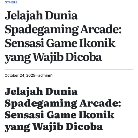
OTHERS
POSTED
Jelajah Dunia
IN
Spadegaming Arcade:
Sensasi Game Ikonik
yang Wajib Dicoba
October 24, 2025
adminn1
Jelajah Dunia
Spadegaming Arcade:
Sensasi Game Ikonik
yang Wajib Dicoba