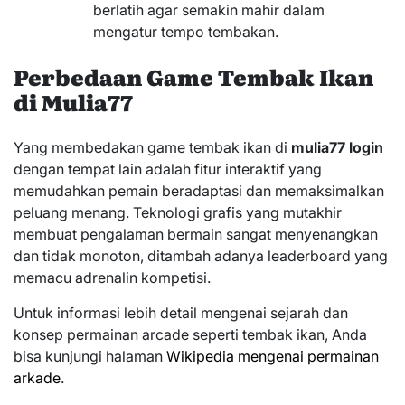
berlatih agar semakin mahir dalam
mengatur tempo tembakan.
Perbedaan Game Tembak Ikan
di Mulia77
Yang membedakan game tembak ikan di
mulia77 login
dengan tempat lain adalah fitur interaktif yang
memudahkan pemain beradaptasi dan memaksimalkan
peluang menang. Teknologi grafis yang mutakhir
membuat pengalaman bermain sangat menyenangkan
dan tidak monoton, ditambah adanya leaderboard yang
memacu adrenalin kompetisi.
Untuk informasi lebih detail mengenai sejarah dan
konsep permainan arcade seperti tembak ikan, Anda
bisa kunjungi halaman
Wikipedia mengenai permainan
arkade
.