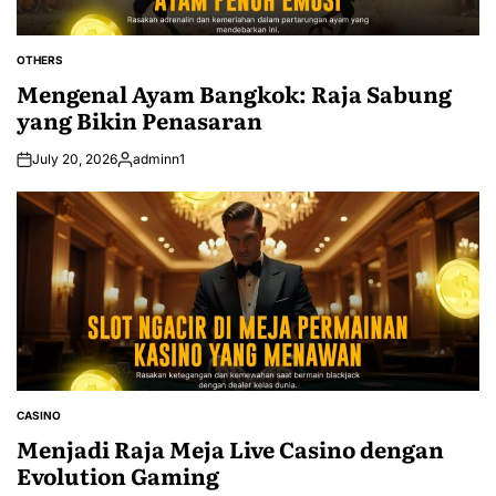
OTHERS
POSTED
IN
Mengenal Ayam Bangkok: Raja Sabung
yang Bikin Penasaran
July 20, 2026
adminn1
Posted
by
CASINO
POSTED
IN
Menjadi Raja Meja Live Casino dengan
Evolution Gaming