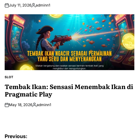
July 11, 2026
adminn1
Posted
by
SLOT
POSTED
IN
Tembak Ikan: Sensasi Menembak Ikan di
Pragmatic Play
May 18, 2026
adminn1
Posted
by
Post
Previous: