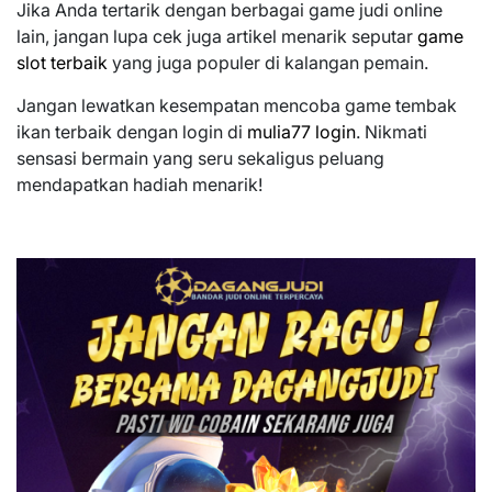
Jika Anda tertarik dengan berbagai game judi online
lain, jangan lupa cek juga artikel menarik seputar
game
slot terbaik
yang juga populer di kalangan pemain.
Jangan lewatkan kesempatan mencoba game tembak
ikan terbaik dengan login di
mulia77 login
. Nikmati
sensasi bermain yang seru sekaligus peluang
mendapatkan hadiah menarik!