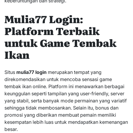
keberuntungan dan strategi.
Mulia77 Login:
Platform Terbaik
untuk Game Tembak
Ikan
Situs
mulia77 login
merupakan tempat yang
direkomendasikan untuk mencoba sensasi game
tembak ikan online. Platform ini menawarkan berbagai
keunggulan seperti tampilan yang user-friendly, server
yang stabil, serta banyak mode permainan yang variatif
sehingga tidak membosankan. Selain itu, bonus dan
promosi yang diberikan membuat pemain memiliki
kesempatan lebih luas untuk mendapatkan kemenangan
besar.