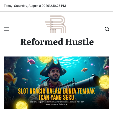
Skip
Today: Saturday, August 8 2026
12
:
10
:
26
PM
to
content
Reformed Hustle