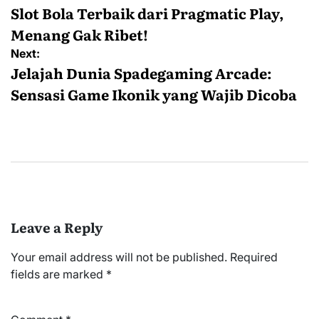
navigation
Slot Bola Terbaik dari Pragmatic Play,
Menang Gak Ribet!
Next:
Jelajah Dunia Spadegaming Arcade:
Sensasi Game Ikonik yang Wajib Dicoba
Leave a Reply
Your email address will not be published.
Required
fields are marked
*