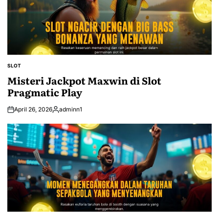
SLOT
POSTED
IN
Misteri Jackpot Maxwin di Slot
Pragmatic Play
April 26, 2026
adminn1
Posted
by