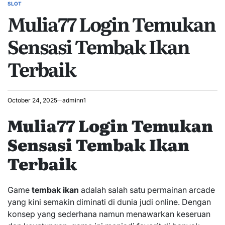
SLOT
POSTED
Mulia77 Login Temukan
IN
Sensasi Tembak Ikan
Terbaik
October 24, 2025
adminn1
Mulia77 Login Temukan
Sensasi Tembak Ikan
Terbaik
Game
tembak ikan
adalah salah satu permainan arcade
yang kini semakin diminati di dunia judi online. Dengan
konsep yang sederhana namun menawarkan keseruan