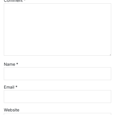
Comment
*
Name
*
Email
*
Website