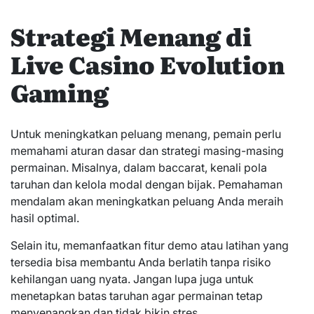
Strategi Menang di
Live Casino Evolution
Gaming
Untuk meningkatkan peluang menang, pemain perlu
memahami aturan dasar dan strategi masing-masing
permainan. Misalnya, dalam baccarat, kenali pola
taruhan dan kelola modal dengan bijak. Pemahaman
mendalam akan meningkatkan peluang Anda meraih
hasil optimal.
Selain itu, memanfaatkan fitur demo atau latihan yang
tersedia bisa membantu Anda berlatih tanpa risiko
kehilangan uang nyata. Jangan lupa juga untuk
menetapkan batas taruhan agar permainan tetap
menyenangkan dan tidak bikin stres.