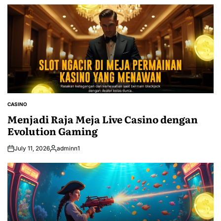
by
CASINO
POSTED
IN
Menjadi Raja Meja Live Casino dengan
Evolution Gaming
July 11, 2026
adminn1
Posted
by