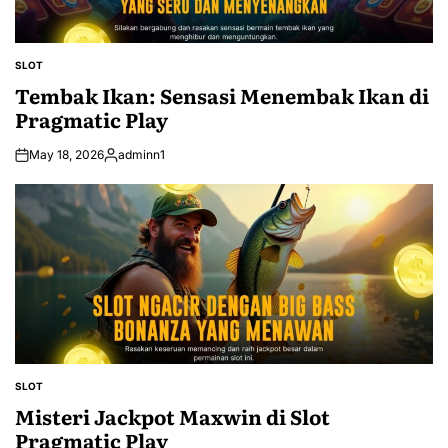
SLOT
POSTED
IN
Tembak Ikan: Sensasi Menembak Ikan di
Pragmatic Play
May 18, 2026
adminn1
Posted
by
SLOT
POSTED
IN
Misteri Jackpot Maxwin di Slot
Pragmatic Play