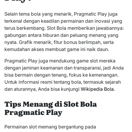
Selain tema bola yang menarik, Pragmatic Play juga
terkenal dengan keadilan permainan dan inovasi yang
terus berkembang. Slot Bola memberikan jawabannya:
gabungan antara hiburan dan peluang menang yang
nyata. Grafik menarik, fitur bonus berlimpah, serta
kemudahan akses membuat game ini naik daun.
Pragmatic Play juga mendukung game slot mereka
dengan jaminan keamanan dan transparansi, jadi Anda
bisa bermain dengan tenang, fokus ke kemenangan.
Untuk informasi resmi tentang bola, termasuk sejarah
dan aturannya, Anda bisa kunjungi
Wikipedia Bola
.
Tips Menang di Slot Bola
Pragmatic Play
Permainan slot memang bergantung pada