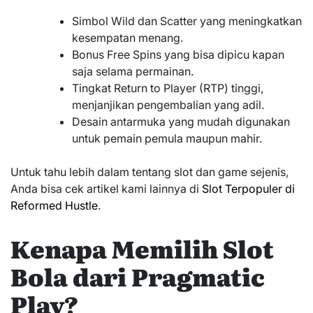
Simbol Wild dan Scatter yang meningkatkan
kesempatan menang.
Bonus Free Spins yang bisa dipicu kapan
saja selama permainan.
Tingkat Return to Player (RTP) tinggi,
menjanjikan pengembalian yang adil.
Desain antarmuka yang mudah digunakan
untuk pemain pemula maupun mahir.
Untuk tahu lebih dalam tentang slot dan game sejenis,
Anda bisa cek artikel kami lainnya di
Slot Terpopuler di
Reformed Hustle
.
Kenapa Memilih Slot
Bola dari Pragmatic
Play?