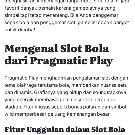
menghasilkan kemenangan tanpa ribet. Slot bola ini jadi
favorit banyak pemain karena gameplaynya yang
simpel tapi tetap menantang. Bila Anda penggemar
sepak bola dan penggemar slot, game ini cocok banget
untuk dicoba!
Mengenal Slot Bola
dari Pragmatic Play
Pragmatic Play menghadirkan pengalaman slot dengan
tema olahraga terutama bola, memberikan nuansa seru
dan dinamis. Grafisnya yang hidup dan soundtracknya
yang energik membawa pemain seolah berada di
stadion. Fitur khusus seperti bonus putaran dan simbol
wild memperbesar peluang kemenangan besar.
Fitur Unggulan dalam Slot Bola