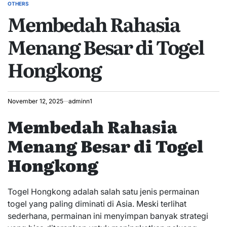
OTHERS
POSTED
Membedah Rahasia
IN
Menang Besar di Togel
Hongkong
November 12, 2025
adminn1
Membedah Rahasia
Menang Besar di Togel
Hongkong
Togel Hongkong adalah salah satu jenis permainan
togel yang paling diminati di Asia. Meski terlihat
sederhana, permainan ini menyimpan banyak strategi