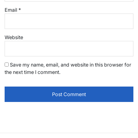
Email
*
Website
Save my name, email, and website in this browser for
the next time I comment.