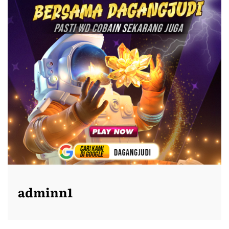
adminn1