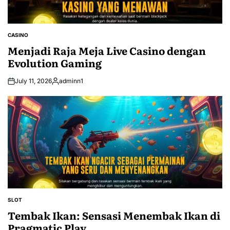
CASINO
POSTED
IN
Menjadi Raja Meja Live Casino dengan
Evolution Gaming
July 11, 2026
adminn1
Posted
by
SLOT
POSTED
IN
Tembak Ikan: Sensasi Menembak Ikan di
Pragmatic Play