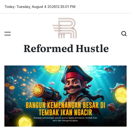
Skip
Today: Tuesday, August 4 2026
12
:
35
:
02
PM
to
content
Reformed Hustle