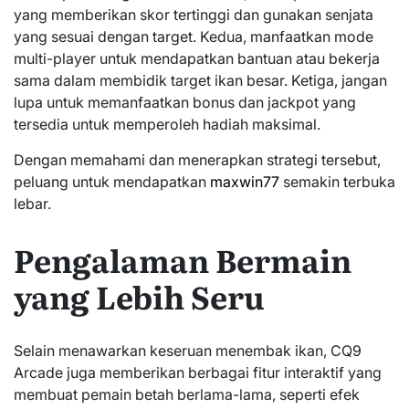
yang memberikan skor tertinggi dan gunakan senjata
yang sesuai dengan target. Kedua, manfaatkan mode
multi-player untuk mendapatkan bantuan atau bekerja
sama dalam membidik target ikan besar. Ketiga, jangan
lupa untuk memanfaatkan bonus dan jackpot yang
tersedia untuk memperoleh hadiah maksimal.
Dengan memahami dan menerapkan strategi tersebut,
peluang untuk mendapatkan
maxwin77
semakin terbuka
lebar.
Pengalaman Bermain
yang Lebih Seru
Selain menawarkan keseruan menembak ikan, CQ9
Arcade juga memberikan berbagai fitur interaktif yang
membuat pemain betah berlama-lama, seperti efek