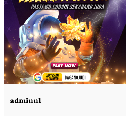
adminn1