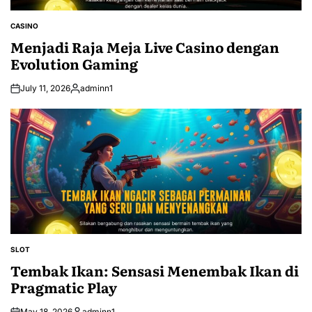
CASINO
POSTED
IN
Menjadi Raja Meja Live Casino dengan
Evolution Gaming
July 11, 2026
adminn1
Posted
by
SLOT
POSTED
IN
Tembak Ikan: Sensasi Menembak Ikan di
Pragmatic Play
May 18, 2026
adminn1