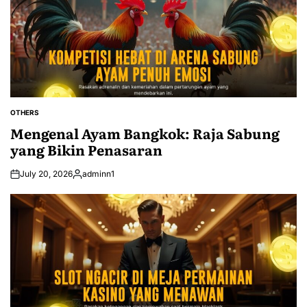
OTHERS
POSTED
IN
Mengenal Ayam Bangkok: Raja Sabung
yang Bikin Penasaran
July 20, 2026
adminn1
Posted
by