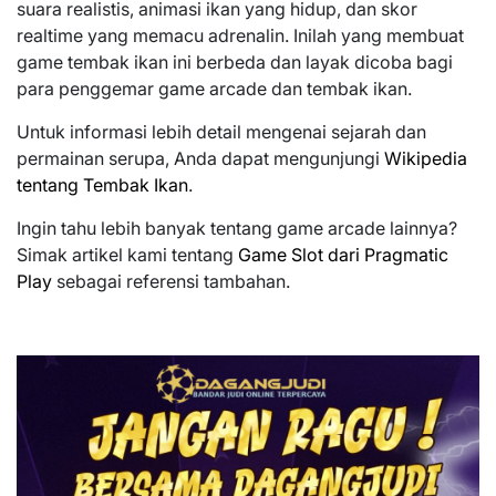
suara realistis, animasi ikan yang hidup, dan skor
realtime yang memacu adrenalin. Inilah yang membuat
game tembak ikan ini berbeda dan layak dicoba bagi
para penggemar game arcade dan tembak ikan.
Untuk informasi lebih detail mengenai sejarah dan
permainan serupa, Anda dapat mengunjungi
Wikipedia
tentang Tembak Ikan
.
Ingin tahu lebih banyak tentang game arcade lainnya?
Simak artikel kami tentang
Game Slot dari Pragmatic
Play
sebagai referensi tambahan.