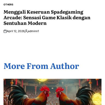
OTHERS
POSTED
IN
Menggali Keseruan Spadegaming
Arcade: Sensasi Game Klasik dengan
Sentuhan Modern
April 12, 2026
adminn1
Posted
by
More From Author