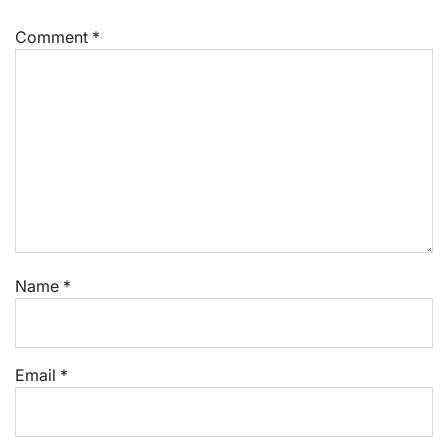
Comment
*
Name
*
Email
*