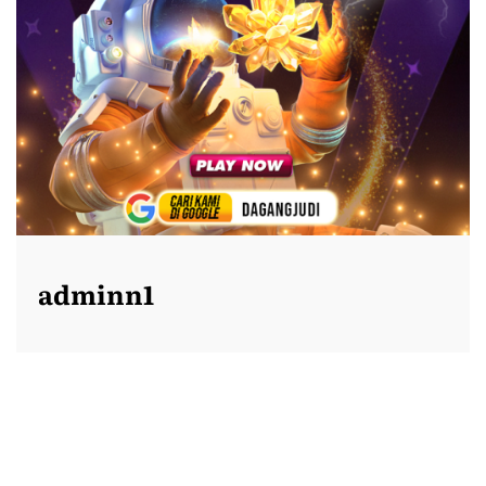
adminn1