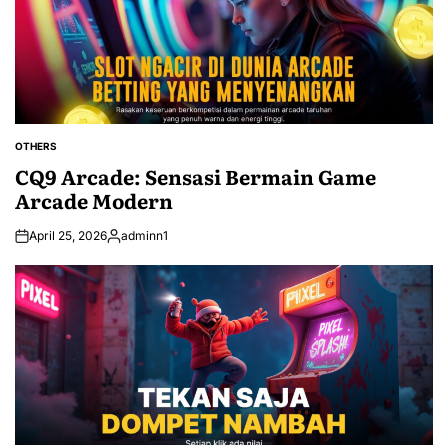
OTHERS
POSTED
IN
CQ9 Arcade: Sensasi Bermain Game
Arcade Modern
April 25, 2026
adminn1
Posted
by