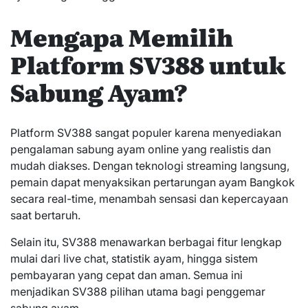
Mengapa Memilih
Platform SV388 untuk
Sabung Ayam?
Platform SV388 sangat populer karena menyediakan
pengalaman sabung ayam online yang realistis dan
mudah diakses. Dengan teknologi streaming langsung,
pemain dapat menyaksikan pertarungan ayam Bangkok
secara real-time, menambah sensasi dan kepercayaan
saat bertaruh.
Selain itu, SV388 menawarkan berbagai fitur lengkap
mulai dari live chat, statistik ayam, hingga sistem
pembayaran yang cepat dan aman. Semua ini
menjadikan SV388 pilihan utama bagi penggemar