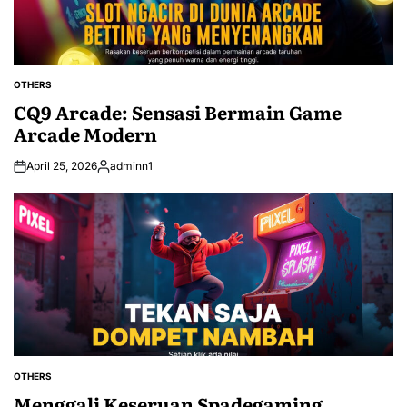
OTHERS
POSTED
IN
CQ9 Arcade: Sensasi Bermain Game
Arcade Modern
April 25, 2026
adminn1
Posted
by
OTHERS
POSTED
IN
Menggali Keseruan Spadegaming