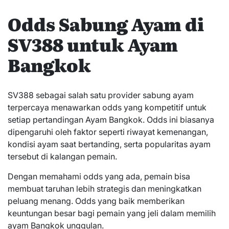
Odds Sabung Ayam di
SV388 untuk Ayam
Bangkok
SV388 sebagai salah satu provider sabung ayam
terpercaya menawarkan odds yang kompetitif untuk
setiap pertandingan Ayam Bangkok. Odds ini biasanya
dipengaruhi oleh faktor seperti riwayat kemenangan,
kondisi ayam saat bertanding, serta popularitas ayam
tersebut di kalangan pemain.
Dengan memahami odds yang ada, pemain bisa
membuat taruhan lebih strategis dan meningkatkan
peluang menang. Odds yang baik memberikan
keuntungan besar bagi pemain yang jeli dalam memilih
ayam Bangkok unggulan.