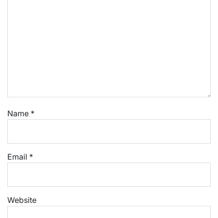
Name
*
Email
*
Website