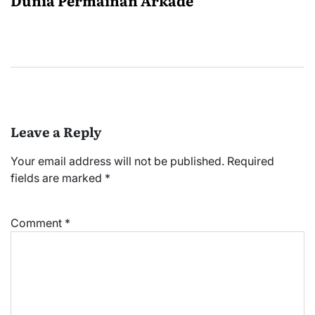
Dunia Permainan Arkade
Leave a Reply
Your email address will not be published.
Required
fields are marked
*
Comment
*