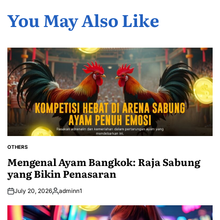
You May Also Like
OTHERS
POSTED
IN
Mengenal Ayam Bangkok: Raja Sabung
yang Bikin Penasaran
July 20, 2026
adminn1
Posted
by