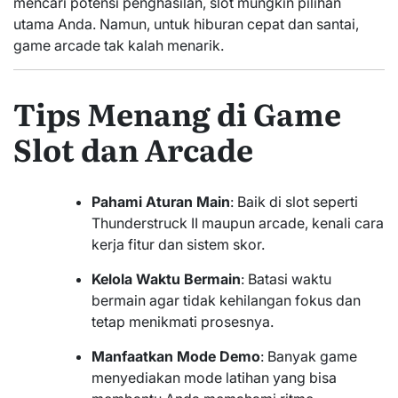
mencari potensi penghasilan, slot mungkin pilihan
utama Anda. Namun, untuk hiburan cepat dan santai,
game arcade tak kalah menarik.
Tips Menang di Game
Slot dan Arcade
Pahami Aturan Main
: Baik di slot seperti
Thunderstruck II maupun arcade, kenali cara
kerja fitur dan sistem skor.
Kelola Waktu Bermain
: Batasi waktu
bermain agar tidak kehilangan fokus dan
tetap menikmati prosesnya.
Manfaatkan Mode Demo
: Banyak game
menyediakan mode latihan yang bisa