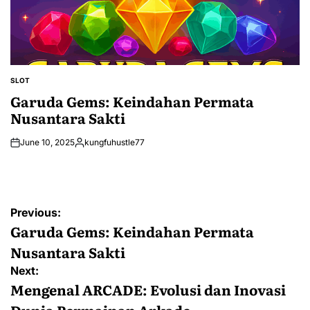
SLOT
POSTED
IN
Garuda Gems: Keindahan Permata
Nusantara Sakti
June 10, 2025
kungfuhustle77
Posted
by
Post
Previous:
navigation
Garuda Gems: Keindahan Permata
Nusantara Sakti
Next:
Mengenal ARCADE: Evolusi dan Inovasi