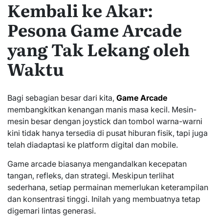
Kembali ke Akar:
Pesona Game Arcade
yang Tak Lekang oleh
Waktu
Bagi sebagian besar dari kita,
Game Arcade
membangkitkan kenangan manis masa kecil. Mesin-
mesin besar dengan joystick dan tombol warna-warni
kini tidak hanya tersedia di pusat hiburan fisik, tapi juga
telah diadaptasi ke platform digital dan mobile.
Game arcade biasanya mengandalkan kecepatan
tangan, refleks, dan strategi. Meskipun terlihat
sederhana, setiap permainan memerlukan keterampilan
dan konsentrasi tinggi. Inilah yang membuatnya tetap
digemari lintas generasi.