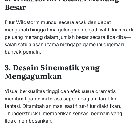
Besar
Fitur Wildstorm muncul secara acak dan dapat
mengubah hingga lima gulungan menjadi wild. Ini berarti
peluang menang dalam jumlah besar secara tiba-tiba—
salah satu alasan utama mengapa game ini digemari
banyak pemain.
3. Desain Sinematik yang
Mengagumkan
Visual berkualitas tinggi dan efek suara dramatis
membuat game ini terasa seperti bagian dari film
fantasi. Ditambah animasi saat fitur-fitur diaktifkan,
Thunderstruck II memberikan sensasi bermain yang
tidak membosankan.