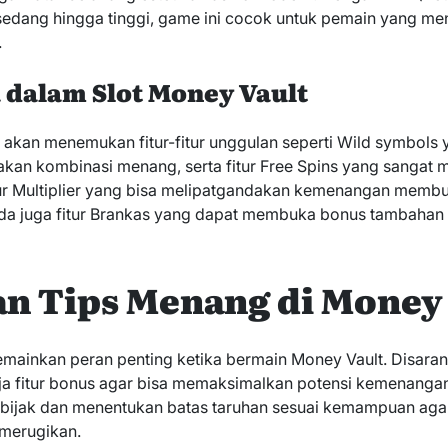
s sedang hingga tinggi, game ini cocok untuk pemain yang m
.
 dalam Slot Money Vault
akan menemukan fitur-fitur unggulan seperti Wild symbols
takan kombinasi menang, serta fitur Free Spins yang sangat
tur Multiplier yang bisa melipatgandakan kemenangan membu
, ada juga fitur Brankas yang dapat membuka bonus tambaha
an Tips Menang di Money
emainkan peran penting ketika bermain Money Vault. Disar
ja fitur bonus agar bisa memaksimalkan potensi kemenangan. 
bijak dan menentukan batas taruhan sesuai kemampuan aga
merugikan.