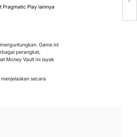
Li
ot Pragmatic Play lainnya
 menguntungkan. Game ini
erbagai perangkat,
t Money Vault ini layak
 menjelaskan secara