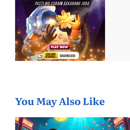
You May Also Like