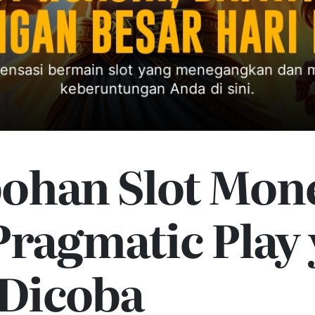
ohan Slot Mon
Pragmatic Play
 Dicoba