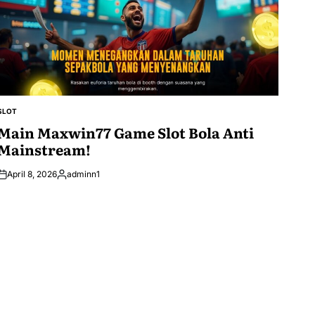
SLOT
POSTED
IN
Main Maxwin77 Game Slot Bola Anti
Mainstream!
April 8, 2026
adminn1
Posted
by