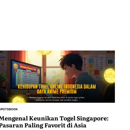
SPOTSBOOK
POSTED
IN
Mengenal Keunikan Togel Singapore:
Pasaran Paling Favorit di Asia