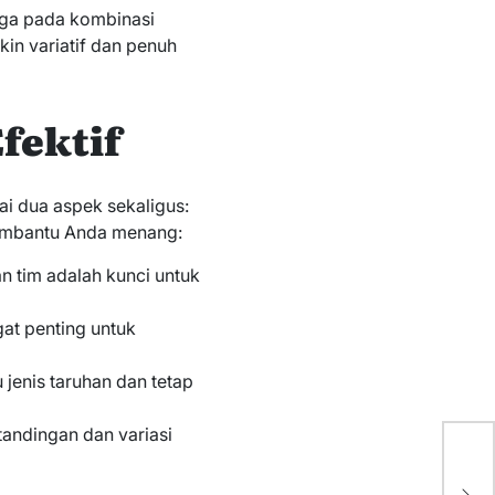
juga pada kombinasi
in variatif dan penuh
fektif
i dua aspek sekaligus:
membantu Anda menang:
 tim adalah kunci untuk
at penting untuk
jenis taruhan dan tetap
tandingan dan variasi
BO
Str