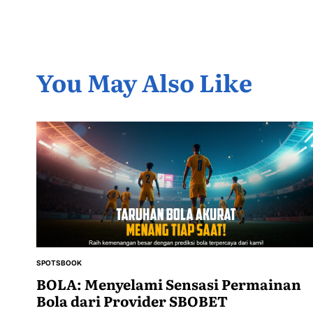
You May Also Like
SPOTSBOOK
POSTED
IN
BOLA: Menyelami Sensasi Permainan
Bola dari Provider SBOBET