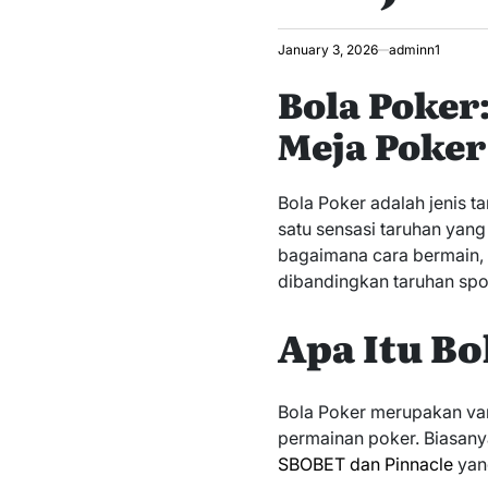
January 3, 2026
adminn1
Bola Poker:
Meja Poker
Bola Poker adalah jenis 
satu sensasi taruhan yang
bagaimana cara bermain, 
dibandingkan taruhan spo
Apa Itu B
Bola Poker merupakan var
permainan poker. Biasany
SBOBET dan Pinnacle
yang