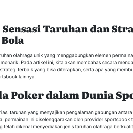
 Sensasi Taruhan dan Stra
 Bola
taruhan olahraga unik yang menggabungkan elemen permain
 menarik. Pada artikel ini, kita akan membahas secara mend
strategi terbaik yang bisa diterapkan, serta apa yang mem
rtsbook lainnya.
ola Poker dalam Dunia S
iasi taruhan yang menyajikan pengalaman gabungan antara 
a, permainan ini diselenggarakan oleh provider sportsbook t
 telah dikenal menyediakan jenis taruhan olahraga berkualita