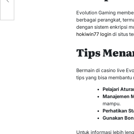
Evolution Gaming membe
berbagai perangkat, term
dengan sistem enkripsi mu
hokiwin77 login
di situs 
Tips Menan
Bermain di casino live Ev
tips yang bisa membantu
Pelajari Atura
Manajemen M
mampu.
Perhatikan Sta
Gunakan Bon
Untuk informasi lebih le