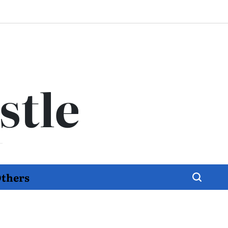
stle
thers