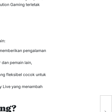
ution Gaming terletak
in:
g memberikan pengalaman
 dan pemain lain,
ng fleksibel cocok untuk
ly Live yang menambah
Me
Sp
ing?
Se