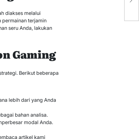
de
Mo
ah diakses melalui
n permainan terjamin
anan seru Anda, lakukan
ion Gaming
strategi. Berikut beberapa
na lebih dari yang Anda
ebagai bahan analisa.
mperbesar modal Anda.
embaca artikel kami