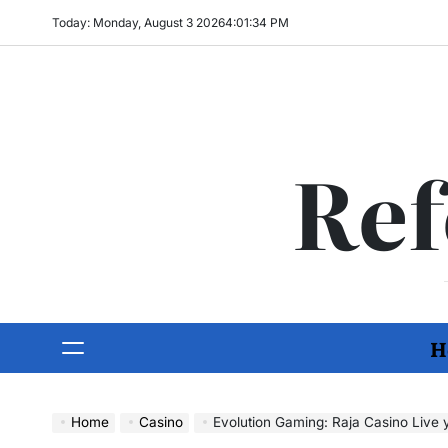
Skip
Today: Monday, August 3 2026
4
:
01
:
36
PM
to
content
Ref
H
Home
Casino
Evolution Gaming: Raja Casino Live 