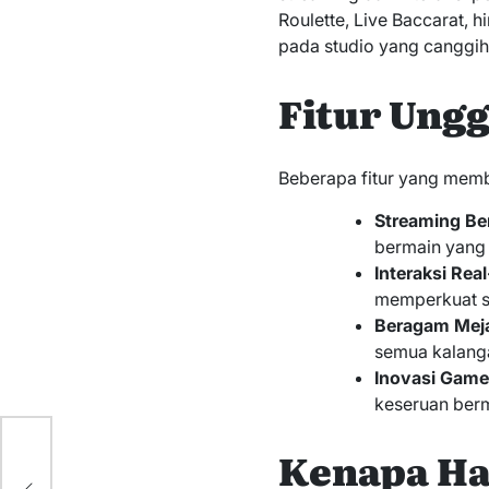
Roulette, Live Baccarat, 
pada studio yang canggih
Fitur Ung
Beberapa fitur yang membu
Streaming Ber
bermain yang
Interaksi Rea
memperkuat su
Beragam Meja
semua kalang
Inovasi Gam
keseruan ber
ara
Kenapa Ha
 di