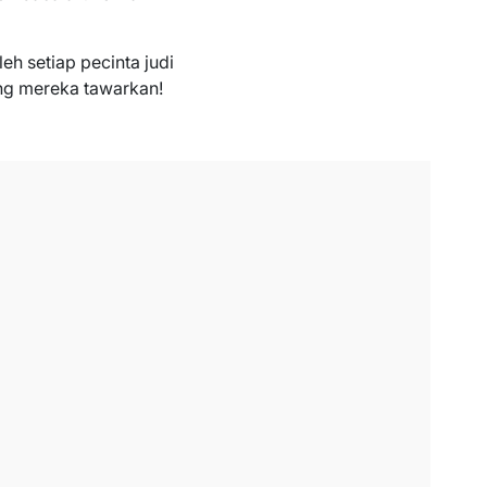
eh setiap pecinta judi
ng mereka tawarkan!