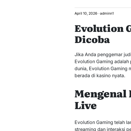
April 10, 2026
adminn1
Evolution 
Dicoba
Jika Anda penggemar judi 
Evolution Gaming adalah p
dunia, Evolution Gaming
berada di kasino nyata.
Mengenal 
Live
Evolution Gaming telah la
streaming dan interaksi 