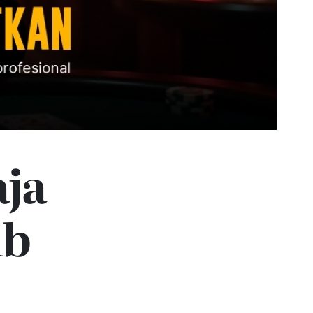
aja
ib