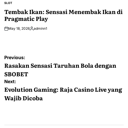
SLOT
POSTED
IN
Tembak Ikan: Sensasi Menembak Ikan di
Pragmatic Play
May 18, 2026
adminn1
Posted
by
Post
Previous:
navigation
Rasakan Sensasi Taruhan Bola dengan
SBOBET
Next:
Evolution Gaming: Raja Casino Live yang
Wajib Dicoba