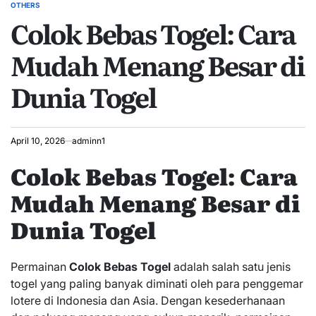
OTHERS
POSTED
Colok Bebas Togel: Cara
IN
Mudah Menang Besar di
Dunia Togel
April 10, 2026
adminn1
Colok Bebas Togel: Cara
Mudah Menang Besar di
Dunia Togel
Permainan
Colok Bebas Togel
adalah salah satu jenis
togel yang paling banyak diminati oleh para penggemar
lotere di Indonesia dan Asia. Dengan kesederhanaan