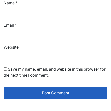
Name
*
Email
*
Website
Save my name, email, and website in this browser for
the next time I comment.