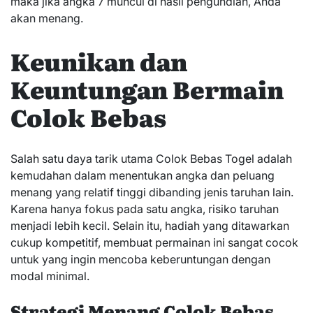
maka jika angka 7 muncul di hasil pengundian, Anda
akan menang.
Keunikan dan
Keuntungan Bermain
Colok Bebas
Salah satu daya tarik utama Colok Bebas Togel adalah
kemudahan dalam menentukan angka dan peluang
menang yang relatif tinggi dibanding jenis taruhan lain.
Karena hanya fokus pada satu angka, risiko taruhan
menjadi lebih kecil. Selain itu, hadiah yang ditawarkan
cukup kompetitif, membuat permainan ini sangat cocok
untuk yang ingin mencoba keberuntungan dengan
modal minimal.
Strategi Menang Colok Bebas