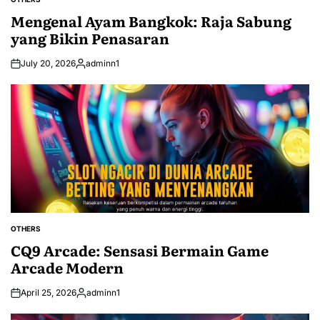
POSTED
IN
Mengenal Ayam Bangkok: Raja Sabung
yang Bikin Penasaran
July 20, 2026
adminn1
Posted
by
OTHERS
POSTED
IN
CQ9 Arcade: Sensasi Bermain Game
Arcade Modern
April 25, 2026
adminn1
Posted
by