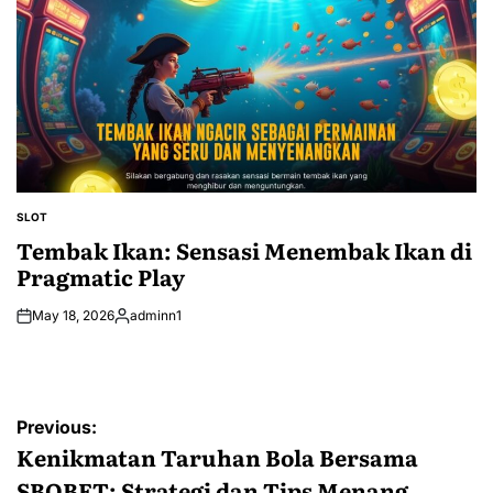
SLOT
POSTED
IN
Tembak Ikan: Sensasi Menembak Ikan di
Pragmatic Play
May 18, 2026
adminn1
Posted
by
Post
Previous:
navigation
Kenikmatan Taruhan Bola Bersama
SBOBET: Strategi dan Tips Menang