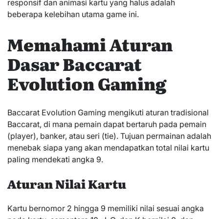
responsif dan animasi kartu yang halus adalah
beberapa kelebihan utama game ini.
Memahami Aturan
Dasar Baccarat
Evolution Gaming
Baccarat Evolution Gaming mengikuti aturan tradisional
Baccarat, di mana pemain dapat bertaruh pada pemain
(player), banker, atau seri (tie). Tujuan permainan adalah
menebak siapa yang akan mendapatkan total nilai kartu
paling mendekati angka 9.
Aturan Nilai Kartu
Kartu bernomor 2 hingga 9 memiliki nilai sesuai angka