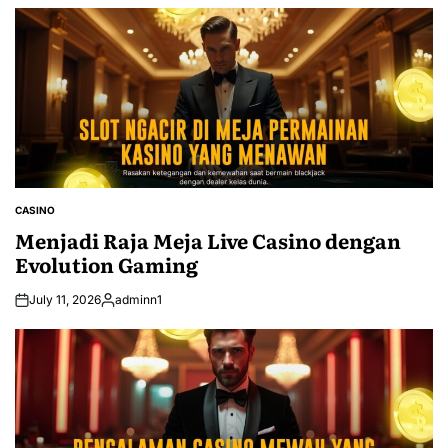
CASINO
POSTED
IN
Menjadi Raja Meja Live Casino dengan
Evolution Gaming
July 11, 2026
adminn1
Posted
by