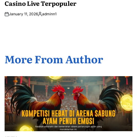
Casino Live Terpopuler
January 11, 2026
adminn1
Posted
by
More From Author