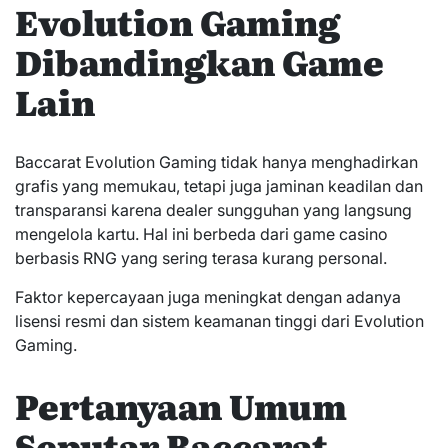
Evolution Gaming
Dibandingkan Game
Lain
Baccarat Evolution Gaming tidak hanya menghadirkan
grafis yang memukau, tetapi juga jaminan keadilan dan
transparansi karena dealer sungguhan yang langsung
mengelola kartu. Hal ini berbeda dari game casino
berbasis RNG yang sering terasa kurang personal.
Faktor kepercayaan juga meningkat dengan adanya
lisensi resmi dan sistem keamanan tinggi dari Evolution
Gaming.
Pertanyaan Umum
Seputar Baccarat