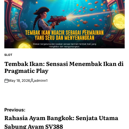
SLOT
POSTED
IN
Tembak Ikan: Sensasi Menembak Ikan di
Pragmatic Play
May 18, 2026
adminn1
Posted
by
Post
Previous:
navigation
Rahasia Ayam Bangkok: Senjata Utama
Sabung Ayam SV388