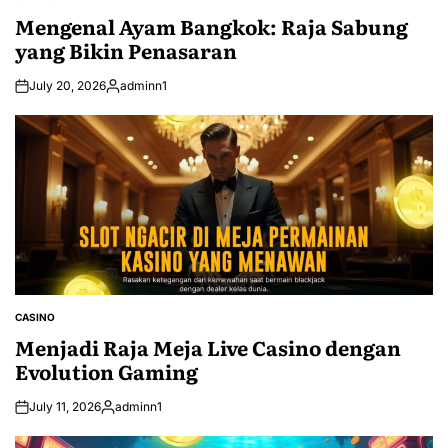
POSTED
IN
Mengenal Ayam Bangkok: Raja Sabung
yang Bikin Penasaran
July 20, 2026
adminn1
Posted
by
CASINO
POSTED
IN
Menjadi Raja Meja Live Casino dengan
Evolution Gaming
July 11, 2026
adminn1
Posted
by