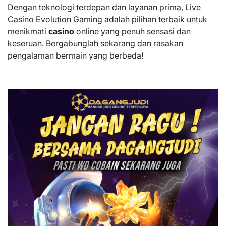
Dengan teknologi terdepan dan layanan prima, Live
Casino Evolution Gaming adalah pilihan terbaik untuk
menikmati
casino
online yang penuh sensasi dan
keseruan. Bergabunglah sekarang dan rasakan
pengalaman bermain yang berbeda!