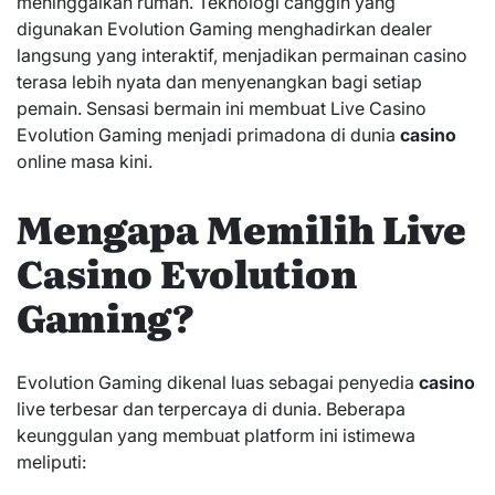
meninggalkan rumah. Teknologi canggih yang
digunakan Evolution Gaming menghadirkan dealer
langsung yang interaktif, menjadikan permainan casino
terasa lebih nyata dan menyenangkan bagi setiap
pemain. Sensasi bermain ini membuat Live Casino
Evolution Gaming menjadi primadona di dunia
casino
online masa kini.
Mengapa Memilih Live
Casino Evolution
Gaming?
Evolution Gaming dikenal luas sebagai penyedia
casino
live terbesar dan terpercaya di dunia. Beberapa
keunggulan yang membuat platform ini istimewa
meliputi: