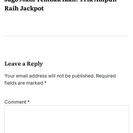
Raih Jackpot
Leave a Reply
Your email address will not be published.
Required
fields are marked
*
Comment
*