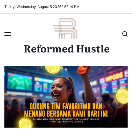
Skip
Today: Wednesday, August 5 2026
2
:
52
:
15
PM
to
content
Reformed Hustle