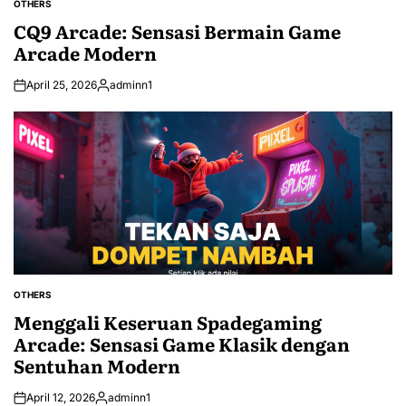
OTHERS
POSTED
IN
CQ9 Arcade: Sensasi Bermain Game
Arcade Modern
April 25, 2026
adminn1
Posted
by
OTHERS
POSTED
IN
Menggali Keseruan Spadegaming
Arcade: Sensasi Game Klasik dengan
Sentuhan Modern
April 12, 2026
adminn1
Posted