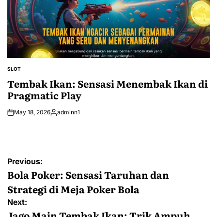
SLOT
POSTED
IN
Tembak Ikan: Sensasi Menembak Ikan di
Pragmatic Play
May 18, 2026
adminn1
Posted
by
Post
Previous:
navigation
Bola Poker: Sensasi Taruhan dan
Strategi di Meja Poker Bola
Next:
Jago Main Tembak Ikan: Trik Ampuh