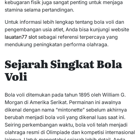
kebugaran fisik juga sangat penting untuk menjaga
stamina selama pertandingan.
Untuk informasi lebih lengkap tentang bola voli dan
pengembangan usia atlet, Anda bisa kunjungi website
lauatan77 slot
sebagai referensi terpercaya yang
mendukung peningkatan performa olahraga.
Sejarah Singkat Bola
Voli
Bola voli ditemukan pada tahun 1895 oleh William G.
Morgan di Amerika Serikat. Permainan ini awalnya
dikenal dengan nama “mintonette” sebelum akhirnya
berubah menjadi bola voli yang dikenal luas saat ini.
Seiring perkembangan waktu, bola voli telah menjadi
olahraga resmi di Olimpiade dan kompetisi internasional
lainnya. Untuk mengetahui sejarah lebih detail, Anda