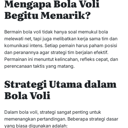
Mengapa Bola Voli
Begitu Menarik?
Bermain bola voli tidak hanya soal memukul bola
melewati net, tapi juga melibatkan kerja sama tim dan
komunikasi intens. Setiap pemain harus paham posisi
dan peranannya agar strategi tim berjalan efektif.
Permainan ini menuntut kelincahan, refleks cepat, dan
perencanaan taktis yang matang.
Strategi Utama dalam
Bola Voli
Dalam bola voli, strategi sangat penting untuk
memenangkan pertandingan. Beberapa strategi dasar
yang biasa digunakan adalah: