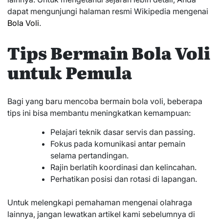
dapat mengunjungi halaman resmi Wikipedia mengenai
Bola Voli
.
Tips Bermain Bola Voli
untuk Pemula
Bagi yang baru mencoba bermain bola voli, beberapa
tips ini bisa membantu meningkatkan kemampuan:
Pelajari teknik dasar servis dan passing.
Fokus pada komunikasi antar pemain
selama pertandingan.
Rajin berlatih koordinasi dan kelincahan.
Perhatikan posisi dan rotasi di lapangan.
Untuk melengkapi pemahaman mengenai olahraga
lainnya, jangan lewatkan artikel kami sebelumnya di